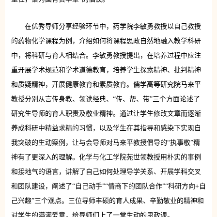
在优秀导师分享经验环节中，药学院李敏勇教授以自己教授
的药物化学课程为例，介绍如何将课程思政自然地融入教学科研
中，将科研与育人相结合。李敏勇教授提出，在培养过程中应注
重开展学术规范和学术道德教育，培养学生探索精神、批判精神
和质疑精神，开展健康教育和素质教育。儒学高等研究院马来平
教授分别从言传身教、领读经典、“传、帮、带”三个方面论述了
研究生导师的育人职责及敬业精神。通过让学生修改文章而逐渐
养成科研中精益求精的习惯，以及学生在其指导和感染下实现自
我突破的生动案例，让与会导师对马来平教授倡导的“执事敬”精
神有了更深入的理解。化学与化工学院苑世领教授用朴实的事例
和接地气的语言，讲解了自己如何处理导学关系、开展学科交叉
和团队建设，阐述了“自己动手”“情商下的团队合作”“科研方向+自
己兴趣”三个观点。三位导师丰硕的育人成果、辛勤敬业的精神和
对学生的满满爱意，给导师们上了一堂生动的思政课。