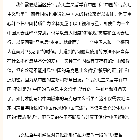
我们需要适当区分“马克思主义哲学在中国”和“中国的马克思
主义哲学”。前者固然也要通过中国人的释读来得以表征，但其重
心并不把中国特质作为诠释变量予以正视和考量，即使作为一个
中国人去诠释马克思，也是以最大限度的“客观”态度和立场去进
行，以便回到“马克思”本身。就此而言，一个中国人和一个德国
人在面对“马克思”的时候，其遇到的问题及使用的方法不应当存
在什么不可忽略不计的差别。这种工作固然有其存在的理由和价
值，但它丝毫不能排斥“中国的马克思主义哲学”叙事的正当性和
迫切性。因为从中国的立场和视角出发，“马克思主义哲学在中
国”不过是为“中国的马克思主义哲学”所作的一种铺垫和准备罢
了。如何才能写出中国版本的马克思主义哲学？这不仅需要毛泽
东同志当年所说的“中国作风和中国气派”，不仅需要充分体现中
国的“民族形式”，更重要的在于不断反刍并真正消化“中国经验”。
马克思当年明确反对并拒绝那种超历史的一般的“历史哲