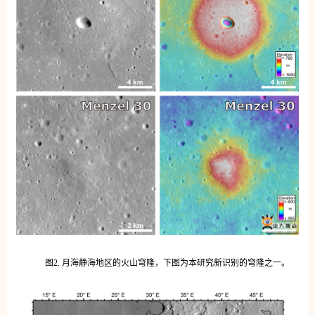
图2. 月海静海地区的火山穹隆，下图为本研究新识别的穹隆之一。