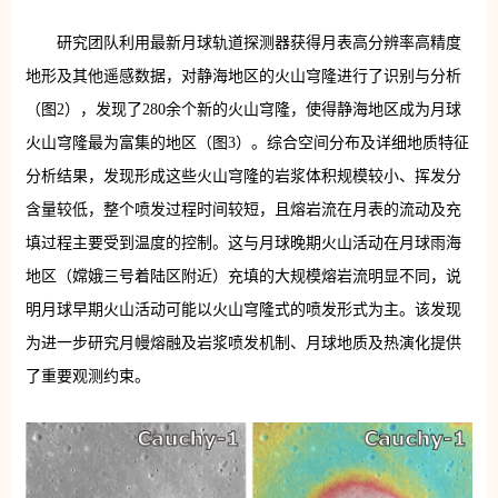
研究团队利用最新月球轨道探测器获得月表高分辨率高精度
地形及其他遥感数据，对静海地区的火山穹隆进行了识别与分析
（图2），发现了280余个新的火山穹隆，使得静海地区成为月球
火山穹隆最为富集的地区（图3）。综合空间分布及详细地质特征
分析结果，发现形成这些火山穹隆的岩浆体积规模较小、挥发分
含量较低，整个喷发过程时间较短，且熔岩流在月表的流动及充
填过程主要受到温度的控制。这与月球晚期火山活动在月球雨海
地区（嫦娥三号着陆区附近）充填的大规模熔岩流明显不同，说
明月球早期火山活动可能以火山穹隆式的喷发形式为主。该发现
为进一步研究月幔熔融及岩浆喷发机制、月球地质及热演化提供
了重要观测约束。