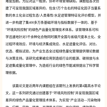
难度加剧。为应对这一瓶颈，弥补环境管理缺陷，课题组首次创
建了可呈现我国区域差异的、包含3万个左右的特征化因子当量系
数的本土化全过程生态/人类毒性/水足迹管理特征化评价模型，并
进一步构建了集400多万条基础环境与指标数据于一体的、基于
“环境风险控制”的绿色产品量化管理技术体系。该管理体系可科
学迅速地针对3千余种化合物同时展开全国与省级尺度本土化、全
过程环境效应、环境与经济集成效应、水足迹量化评估、对比、
优选、模拟试验，为产业生态全过程绿色量化管理提供理论数据
与决策支持。该研究成果被应用到造纸行业的能源、碳排放与水
足迹集成量化管理中，为造纸行业的绿色节能减排提出了科学管
理依据。
该篇论文是近两年内课题组在该期刊上发表的第4篇高水平论
文，这一系列研究通过创建基于“环境风险控制”并呈现我国区域
差异的绿色产品量化管理技术体系，为实现“产业活动—污染物排