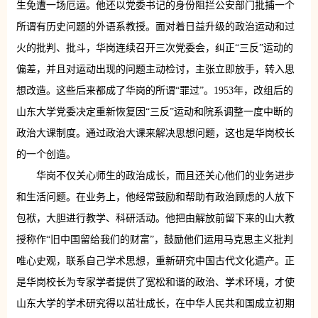
生免遭一场厄运。他还以党委书记的身份阻拦公安部门批捕一个
所谓有历史问题的外语系教授。面对着日益升级的政治运动和过
火的批判、批斗，华岗连续召开三次党委会，纠正“三反”运动的
偏差，并且对运动出现的问题主动检讨，主张立即放手，转入思
想改造。这些后来都成了华岗的所谓“罪过”。1953年，改组后的
山东大学党委决定重新恢复因“三反”运动和院系调整一度中断的
政治大课制度。通过政治大课来解决思想问题，这也是华岗校长
的一个创造。
华岗不仅关心师生的政治成长，而且还关心他们的业务进步
和生活问题。在业务上，他经常鼓励和帮助有政治顾虑的人放下
包袱，大胆进行教学、科研活动。他把由解放前留下来的山大教
授称作“旧中国留给我们的财富”，鼓励他们运用马克思主义批判
唯心史观，联系自己学术思想，重新研究中国古代文化遗产。正
是华岗校长为专家学者提供了宽松和谐的政治、学术环境，才使
山东大学的学术研究得以茁壮成长，在中华人民共和国成立初期