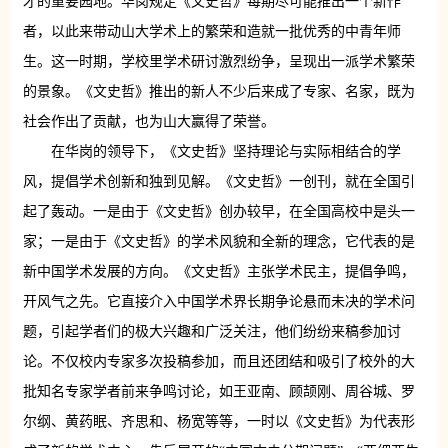
才的重要园地。华岗规定《文史哲》每期尽可能推出一个新作
者，以此来带动山大学术上的繁荣和造就一批优秀的中青年师
生。这一时期，学校里学术研讨激烈纷争，呈现出一派学术繁荣
的景象。《文史哲》推出的新人不少后来成了专家、名家，既为
社会作出了贡献，也为山大赢得了荣誉。
在华岗的领导下，《文史哲》坚持理论与实际相结合的学
风，提倡学术创新和独到见解。《文史哲》一创刊，就在全国引
起了轰动。一是由于《文史哲》创办较早，在全国高校中是头一
家；一是由于《文史哲》的学术风貌和全新的理念，它代表的是
新中国学术发展的方向。《文史哲》主张学术民主，提倡争鸣，
开风气之先。它直接介入中国学术界长期争论悬而未决的学术问
题，引起学者们的极大兴趣和广泛关注，他们纷纷来稿参加讨
论。不仅校内专家多次投稿参加，而且还团结和吸引了校外的大
批知名专家学者前来争鸣讨论，如王亚南、顾颉刚、周谷城、罗
尔纲、黄药眠、齐思和、杨宽等等，一时以《文史哲》为代表形