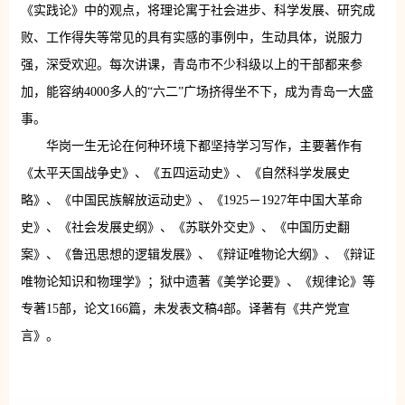
《实践论》中的观点，将理论寓于社会进步、科学发展、研究成
败、工作得失等常见的具有实感的事例中，生动具体，说服力
强，深受欢迎。每次讲课，青岛市不少科级以上的干部都来参
加，能容纳4000多人的“六二”广场挤得坐不下，成为青岛一大盛
事。
华岗一生无论在何种环境下都坚持学习写作，主要著作有
《太平天国战争史》、《五四运动史》、《自然科学发展史
略》、《中国民族解放运动史》、《1925－1927年中国大革命
史》、《社会发展史纲》、《苏联外交史》、《中国历史翻
案》、《鲁迅思想的逻辑发展》、《辩证唯物论大纲》、《辩证
唯物论知识和物理学》；狱中遗著《美学论要》、《规律论》等
专著15部，论文166篇，未发表文稿4部。译著有《共产党宣
言》。