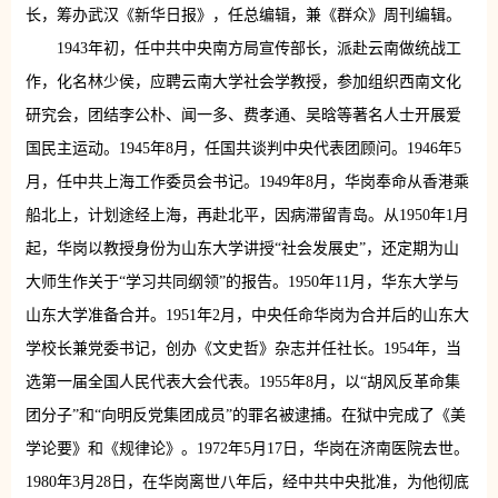
长，筹办武汉《新华日报》，任总编辑，兼《群众》周刊编辑。
1943年初，任中共中央南方局宣传部长，派赴云南做统战工
作，化名林少侯，应聘云南大学社会学教授，参加组织西南文化
研究会，团结李公朴、闻一多、费孝通、吴晗等著名人士开展爱
国民主运动。1945年8月，任国共谈判中央代表团顾问。1946年5
月，任中共上海工作委员会书记。1949年8月，华岗奉命从香港乘
船北上，计划途经上海，再赴北平，因病滞留青岛。从1950年1月
起，华岗以教授身份为山东大学讲授“社会发展史”，还定期为山
大师生作关于“学习共同纲领”的报告。1950年11月，华东大学与
山东大学准备合并。1951年2月，中央任命华岗为合并后的山东大
学校长兼党委书记，创办《文史哲》杂志并任社长。1954年，当
选第一届全国人民代表大会代表。1955年8月，以“胡风反革命集
团分子”和“向明反党集团成员”的罪名被逮捕。在狱中完成了《美
学论要》和《规律论》。1972年5月17日，华岗在济南医院去世。
1980年3月28日，在华岗离世八年后，经中共中央批准，为他彻底