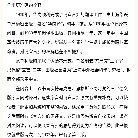
作出更准确的诠释。
1930年，华岗顺利完成了《宣言》的翻译工作，由上海华兴
书局秘密出版，署名“华岗译”，时年27岁。从1920年陈望道译本
问世，到1930年华岗译本出版，其间相隔十年，这十年中，中国
革命经历了巨大的变化，华岗从一名青年学生逐步成长为职业革
命者，对《宣言》的理解也在不断提升。
该书初版时采取了伪装本形式，书名删去“共产党”三个字，
只保留“宣言”二字，出版社署名为“上海中外社会科学研究社”，封
面全部采用中文。
在内容上，该书首次将马克思、恩格斯不同时期的三个德文
版序言同时译出，这些序言对《宣言》原文有重要补充，可以使
读者了解更加系统和完整的内容，还采用了英汉对照形式，在译
文后面附有《宣言》的英译文，这是由恩格斯亲自校阅的，读者
对照阅读，可以使《宣言》的思想得到更为准确的传播。此书很
快就重版两次，到1932年，已有了第三版。