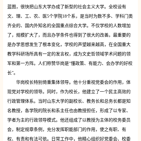
蓝图，很快把山东大学办成了新型的社会主义大学。全校设有
文、理、工、农、医5个学院18个系，是当时为数不多、学科门类
齐全的、国内外知名的全国重点综合大学。不仅学校的人数增加
了，规模扩大了，而且办学条件也得到了很大的改善。最重要的
是办学思想发生了根本变化，学校的声望越来越高，在全国重大
教学科研场所具有一定的发言权，成为文史哲领域学术问题的领
军和第一方阵。人们称赞华岗是“懂政策、有能力、会办学的好校
长”。
华岗校长特别倚重集体领导。他十分重视党委会的作用，体
现党对学校的领导。同时，作为校长，他建立了一个民主高效的
行政管理体系。当时山东大学的副校长、教务长和总务长都是知
名教授，各学院的院长和系主任也由教授担任，形成了以专家、
学者为主的行政领导模式。他还组成了以教授为主体的校务委员
会，制定规章条例，充分发挥职能部门的作用，使之有职、有
权、有责和有法可依。日常工作中，他精心组织好党委会、校委