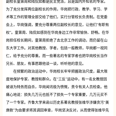
副校长童第周和陆侃如都是民主党派，且是国内外知名的专家。
为了充分发挥两位副校长的作用，华岗把行政、教学、学习、学
术等工作的管理全部交给了他们，实行分管校长负责制。在党委
会上，华岗强调，要充分尊重两位副校长的意见，让他们“有职有
权”。童第周、陆侃如感到在华岗身边工作非常愉快、舒畅。在华
岗担任校长期间，童第周拒绝了去北京工作的调动，而仍留在山
东大学工作。对其他教授、学者，包括一般教师，华岗都一视同
仁，给予充分的尊重。而一些著名的专家学者也把华岗校长当作
兄长、朋友，有事愿跟他谈一谈，听听他的意见。
在频繁的政治运动中，华岗校长牢牢把握政治尺度，最大限
度地保护专家、教授和群众。在“三反”运动中，有一名女教授因
被诬为特务而自杀，华岗闻讯极为愤慨，责令有关人员检查。他
痛心地说：损失几万元也抵不了损失一个专家重要，几万元买不
了一个专家。齐鲁大学来函以历史系著名教授张维华涉嫌贪污“美
庚款”为由要求将其调回审查，华岗坚决反对，从而使得张维华先