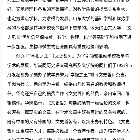
好，又承担理科各系的基础课程，对教学质量的提高关系重大，
也定为重点学科，力求得到发展。山东大学的基础学科和优势学
科的基础都是在华岗校长的倡导下奠定的。今天的山东大学，“文
史见长”优势仍然保持着，数学、物理、化学等基础学科得到了进
一步加强，生物和微生物在全国具有重要地位和影响。
创办了“学报之王”《文史哲》。为了引领和推动学校教学与
学术的发展，华岗同历史语文研究所及文学院的同仁们于1951年5
月发起创办了创办了被学界誉为“学报之王”的《文史哲》杂志。
华岗为社长，杨向奎为主编，编委由几位著名的教授和教师担
任。华岗还把自己的稿费当作《文史哲》的经费，亲自审阅、编
辑稿件。华岗指示，《文史哲》每期必须有一篇理论的文章，也
必须有一篇现实的文章，在学术文章中既有思辨的又有考据的，
既有中国的又有外国的，文史哲皆有，以突出办刊特色。《文史
哲》注重培养人才，每期必推出一个青年作者，成为培养学术人