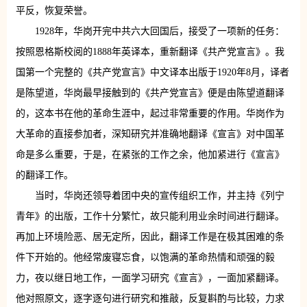
平反，恢复荣誉。
1928年，华岗开完中共六大回国后，接受了一项新的任务：
按照恩格斯校阅的1888年英译本，重新翻译《共产党宣言》。我
国第一个完整的《共产党宣言》中文译本出版于1920年8月，译者
是陈望道，华岗最早接触到的《共产党宣言》便是由陈望道翻译
的，这本书在他的革命生涯中，起过非常重要的作用。华岗作为
大革命的直接参加者，深知研究并准确地翻译《宣言》对中国革
命是多么重要，于是，在紧张的工作之余，他加紧进行《宣言》
的翻译工作。
当时，华岗还领导着团中央的宣传组织工作，并主持《列宁
青年》的出版，工作十分繁忙，故只能利用业余时间进行翻译。
再加上环境险恶、居无定所，因此，翻译工作是在极其困难的条
件下开始的。他经常废寝忘食，以饱满的革命热情和顽强的毅
力，夜以继日地工作，一面学习研究《宣言》，一面加紧翻译。
他对照原文，逐字逐句进行研究和推敲，反复斟酌与比较，力求