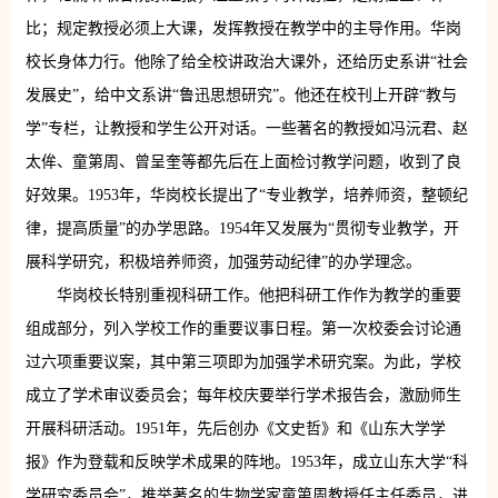
比；规定教授必须上大课，发挥教授在教学中的主导作用。华岗
校长身体力行。他除了给全校讲政治大课外，还给历史系讲“社会
发展史”，给中文系讲“鲁迅思想研究”。他还在校刊上开辟“教与
学”专栏，让教授和学生公开对话。一些著名的教授如冯沅君、赵
太侔、童第周、曾呈奎等都先后在上面检讨教学问题，收到了良
好效果。1953年，华岗校长提出了“专业教学，培养师资，整顿纪
律，提高质量”的办学思路。1954年又发展为“贯彻专业教学，开
展科学研究，积极培养师资，加强劳动纪律”的办学理念。
华岗校长特别重视科研工作。他把科研工作作为教学的重要
组成部分，列入学校工作的重要议事日程。第一次校委会讨论通
过六项重要议案，其中第三项即为加强学术研究案。为此，学校
成立了学术审议委员会；每年校庆要举行学术报告会，激励师生
开展科研活动。1951年，先后创办《文史哲》和《山东大学学
报》作为登载和反映学术成果的阵地。1953年，成立山东大学“科
学研究委员会”，推举著名的生物学家童第周教授任主任委员，进