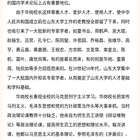
的国内学术论坛上占有重要地位。
由于华岗校长这样尊重人才、爱护人才、使用人才，使中华
人民共和国成立前在山东大学工作的老教授全部留了下来，同时
也吸引来了一大批新的专家学者，如童书业、郑鹤声、吴大琨、
赵俪生、吕荧、孔令仁、陈同燮、许思园、乔裕昌、张维华、高
亨、黄云眉、黄嘉德、王祖农、方宗熙、文圣常、束星北、陈
机、莫叶、唐世风等。有的是慕名而来，有的则是华岗、童第
周、陆侃如等多方招揽而来的。在20世纪50年代，山东大学集中
了一大批国内外知名专家学者，从而奠定了山东大学的人才基础
和学科基础。
华岗校长重视全校的马克思列宁主义学习。华岗校长把宣传
马列主义、毛泽东思想和党的方针政策当作头等大事来抓。当时
政治理论课教师十分缺乏，他亲自为师生员工讲授《辩证唯物
论》等政治理论课，提高师生员工的思想和理论水平。每次讲
课，他都以马克思主义的基本理论，参照毛泽东的《矛盾论》、