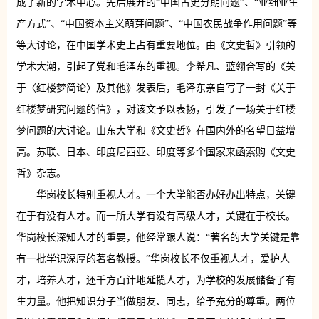
成了新的学术中心。先后展开的“中国古史分期问题”、“亚细亚生
产方式”、“中国资本主义萌芽问题”、“中国农民战争作用问题”等
等大讨论，在中国学术史上占有重要地位。由《文史哲》引领的
学术大潮，引起了党和毛泽东的重视。李希凡、蓝翎合写的《关
于〈红楼梦简论〉及其他》发表后，毛泽东亲自写了一封《关于
红楼梦研究问题的信》，对该文予以表扬，引发了一场关于红楼
梦问题的大讨论。山东大学和《文史哲》在国内外的名望日益增
高。苏联、日本、印度尼西亚、印度等多个国家来函索购《文史
哲》杂志。
华岗校长特别重视人才。一个大学能否办好办出特点，关键
在于有没有人才。而一所大学有没有高级人才，关键在于校长。
华岗校长深知人才的重要，他经常跟人说：“著名的大学关键是靠
有一批学识深厚的著名教授。”华岗校长不仅重视人才，爱护人
才，培养人才，还千方百计地延揽人才，为学校的发展储备了有
生力量。他把知识分子当做朋友、同志，给予充分的尊重。两位