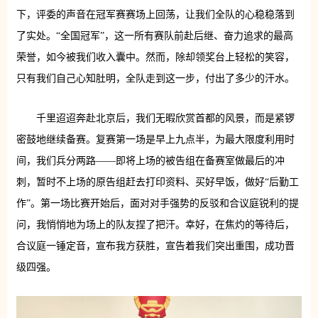
下，评委的声音在冠军赛赛场上回荡，让我们全队的心稳稳落到
了实处。“全国冠军”，这一所有赛队前赴后继、奋力追求的最高
荣誉，如今被我们收入囊中。然而，除却领奖台上轻松的笑容，
只有我们自己心知肚明，全队走到这一步，付出了多少的汗水。
千里迢迢奔赴北京后，我们无暇欣赏首都的风景，而是紧锣
密鼓地继续备赛。复赛第一场是早上九点半，为最大限度利用时
间，我们兵分两路——即将上场的被告组在备赛室做最后的冲
刺，暂时不上场的原告组赶去打印资料、买好早饭，做好“后勤工
作”。第一场比赛开始后，面对对手强势的反驳和合议庭锐利的提
问，我悄悄地为场上的队友捏了把汗。幸好，在焦灼的等待后，
合议庭一锤定音，宣布我方获胜，宣告着我们突出重围，成功晋
级四强。