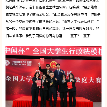
纸页翻动的沙沙声里，在队友铿锵的回复声里，我坐在观众席上
想起某个深夜，我们在备赛室里啃面包时开玩笑道：“要是能赢，
我要把奖状复印了贴满全宿舍。”正当我沉浸在思绪中时，仿佛是
从另一个空间中传来了审判长的声音：“山东大学代表队获胜。”
那一瞬，我简直不敢相信自己的耳朵，猛一扭头与队友对视，我
们从彼此眼中看到了同样的惊讶与惊喜——“赢了？”“赢了！”