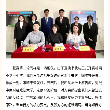
复赛第二轮同样是一场硬仗。由于互换书状与正式开赛相隔
不到一小时，我们只能边吃午饭边研究对手书状。咖啡杯在桌上
排成一列，眼睛干涩发红。开赛后，我和队友坐上原告席，对战
中南财经政法大学。法庭辩论阶段，对方突然提出我们未曾注意
到的反驳点。空气凝固的几秒里，我和队友尽力平复呼吸，捋清
思路，重申我方的核心要点，反驳对方的逻辑漏洞。当得知我方