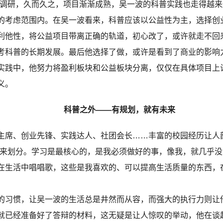
地调研，久而久之，项目渐渐成熟，吴一波的科普实践也走得越来
考虑范围内。在吴一波看来，科普应该以公益性为主，选择创
利他性，将公益项目带离正确的轨道，初心改了，或许就走不回
考科普的长期发展。最后他选择了做，或许是看到了商业的影响
实践中，他努力将盈利板块和公益板块分离，仅仅在具体项目上
有意义。
科普之外——有规划，就有未来
席、创业先锋、实践达人、社团会长……丰富的校园经历让人
性来划分。学习是最核心的，是我必须做好的事，像我，就几乎
在生活中唱唱歌，这些是我喜欢的、可以提高生活质量的东西，
习惯，让吴一波的生活总是井然而从容，而强大的执行力则让
就已经准备好了答辩的材料，这无疑是让人惊叹的举动，他在谈