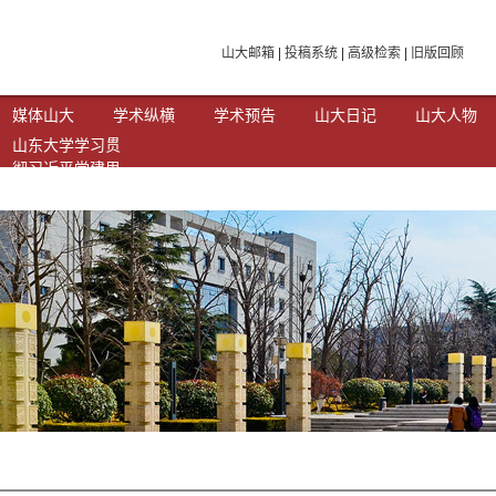
山大邮箱
|
投稿系统
|
高级检索
|
旧版回顾
媒体山大
学术纵横
学术预告
山大日记
山大人物
山东大学学习贯
彻习近平党建思
想专题网站