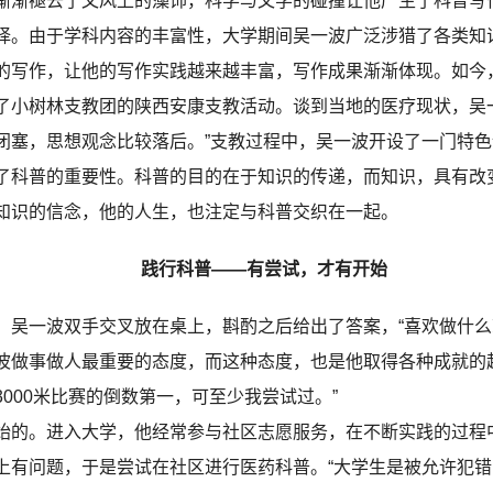
渐褪去了文风上的藻饰，科学与文学的碰撞让他产生了科普写
择。由于学科内容的丰富性，大学期间吴一波广泛涉猎了各类知
的写作，让他的写作实践越来越丰富，写作成果渐渐体现。如今
树林支教团的陕西安康支教活动。谈到当地的医疗现状，吴一
闭塞，思想观念比较落后。”支教过程中，吴一波开设了一门特
了科普的重要性。科普的目的在于知识的传递，而知识，具有改
知识的信念，他的人生，也注定与科普交织在一起。
践行科普——有尝试，才有开始
一波双手交叉放在桌上，斟酌之后给出了答案，“喜欢做什么
波做事做人最重要的态度，而这种态度，也是他取得各种成就的
000米比赛的倒数第一，可至少我尝试过。”
的。进入大学，他经常参与社区志愿服务，在不断实践的过程
上有问题，于是尝试在社区进行医药科普。“大学生是被允许犯