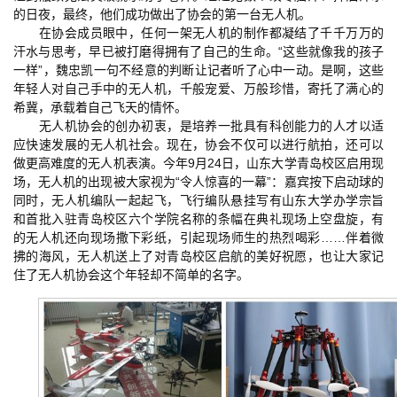
的日夜，最终，他们成功做出了协会的第一台无人机。
在协会成员眼中，任何一架无人机的制作都凝结了千千万万的
汗水与思考，早已被打磨得拥有了自己的生命。“这些就像我的孩子
一样”，魏忠凯一句不经意的判断让记者听了心中一动。是啊，这些
年轻人对自己手中的无人机，千般宠爱、万般珍惜，寄托了满心的
希冀，承载着自己飞天的情怀。
无人机协会的创办初衷，是培养一批具有科创能力的人才以适
应快速发展的无人机社会。现在，协会不仅可以进行航拍，还可以
做更高难度的无人机表演。今年9月24日，山东大学青岛校区启用现
场，无人机的出现被大家视为“令人惊喜的一幕”：嘉宾按下启动球的
同时，无人机编队一起起飞，飞行编队悬挂写有山东大学办学宗旨
和首批入驻青岛校区六个学院名称的条幅在典礼现场上空盘旋，有
的无人机还向现场撒下彩纸，引起现场师生的热烈喝彩……伴着微
拂的海风，无人机送上了对青岛校区启航的美好祝愿，也让大家记
住了无人机协会这个年轻却不简单的名字。