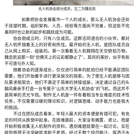
无人机协会部分成员，左二为魏忠凯
如果把协会发展看作一个人的成长，那么无人机协会还处
于孩提时期，组织架构、人员、经验等方面尚不完善，但这些不完
善同时也让新的起步和跳跃成为可能。
协会刚成立时，只有八位成员。这群志同道合的小伙伴，都对
无人机怀揣着无上的好奇和热忱。最开始的无人机，是团队成员自
己从网上购买、组装的。第一次看着无人机翱翔在天空俯拍万物，
魏忠凯说那一刻“仿佛天上的云彩都静止了”，其间的美妙，似乎有些
不可道与外人知。
随着协会的逐渐成长，仅仅进行简单的航拍已经不能满足团队
需要，他们开始着手进行更深层次的探索。为了使无人机能够与团
队需求相契合，他们不满足于简单的拼接组装，决定通过自己的头
脑风暴亲手打造一台专属于“山东大学无人机协会”的飞机，而这并不
是简单的灵光乍现。制作无人机是一件有着相当专业难度的技术性
任务，不仅需要过硬的理论知识，对逻辑思维、动手能力也是极大
的挑战。
不过在团队成员看来，年轻人最大的资本便是有错可犯，有充
足的时间从跌倒中起身。在困难面前，大家没有搁置、退让，而是
开始积极收集无人机制作的资料，遇到难题就聚在一起讨论，实在
碰到瓶颈无法突破就求助于老师。经过无数个绞尽脑汁、挥洒汗水