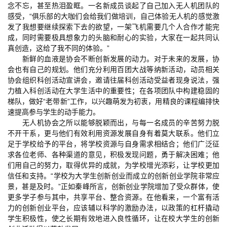
念不忘，甚至热泪盈眶。一名新成员谈起了自己加入无人机团队的
感受，“俱乐部的大咖们会给我们做培训，自己体验无人机的感觉激
发了我想要继续探索下去的欲望，一架飞机需要几个人合作才能完
成，同时需要极具想象力的头脑和耐心的实验，大家在一起共同认
真创造，这给了我不同的体验。”
新鲜的血液是协会不断创新发展的动力。对于未来的发展，协
会也有自己的规划。他们充分利用百团大战等纳新活动，动员相关
协会组织科创活动宣讲会，邀请往届科创活动受益者现身说法，强
力植入科创活动在大学生活中的重要性；在各项团队中构建稳固的
梯队，做好“老带新”工作，以兴趣萌发为初衷，用精良的课程编排快
速提高参与学生的动手能力。
无人机协会之所以能够脱颖而出，与每一名成员的辛苦努力脱
不开干系，更与他们有效利用资源发展自身有着莫大联系。他们立
足于学校给予的平台，将学校资源与自身需求相结合；他们广泛征
求各位老师、各种渠道的意见，积极发现问题，勇于解决困难；他
们用自己的努力，取得优异的成就，为学校增光添彩，让学校更加
信任和支持。“学校为大学生创新创业而成立的创新创业学院非常应
景，甚是及时。”正如秦峰所言，创新创业学院增加了受众群体，使
更多学子参与其中，共享平台、整合资源。在他看来，一个富有活
力的创新创业平台，应该辅以科学的激励办法，以政策的杠杆撬动
学生积极性，使之长期有效地进入良性循环，让在校大学生的创新