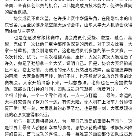
全国、全省科创比赛的机会，以此提高成员技术能力，促进彼此间
的配合默契。
协会成员不负众望，在许多比赛中崭露头角，在刚刚结束的山
东省第六届全民健身航空航天运动会中，山东大学无人机协会获得
团体编队三等奖。
也是在这次省级比赛中，协会成员们受挫、碰撞、融合、超
越，完成了一次让他们至今都印象深刻的历练。对于这次比赛，大
家十分重视。协会刚刚成立，这也是成员们参加的第一次大赛，一
次次讨论、试飞，一次次推翻方案、重建，大家为这次大赛准备了
许久，卯足了劲想拿一个大奖，证明自己。但是，协会大赛经验尚
且不足，临上场前，比赛用的无人机竟然出现故障，面临被迫弃赛
的困境。大家急得团团转，他们不甘，也不想就这么放弃珍贵的比
赛机会。大家开始冷静下来，一起想办法，老师也在一旁提供帮
助。就那么几分钟的时间，团队成员屏气凝神，沉着万分，一个一
个细节排查，一个一个零件调试，一点一点打磨……最终，命运的
天平终究偏向了努力的一边，有惊无险，无人机在上场前几分钟恢
复正常！那一刻，大家悬着的心落了地，也是那一刻，大家发现彼
此的心原来靠得那么近。
能与一群志趣相投的人，为一项自己热爱的事情共同奋斗，这
是世界上最令人骄傲和幸福的事情。思想火花的碰撞、破解技术障
碍的自豪、首飞成功的喜悦……每一幕难忘的画面都令团队成员念