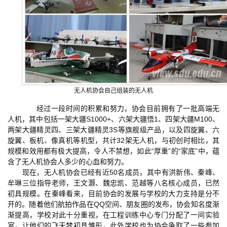
无人机协会自己组装的无人机
经过一段时间的积累和努力，协会目前拥有了一批高端无
人机，其中包括一架大疆S1000+、六架大疆悟1、四架大疆M100、
两架大疆精灵四、三架大疆精灵3S等旗舰级产品，以及四旋翼、六
旋翼、板机、像真机等机型，共计32架无人机，与初创时相比，其
规模和效用都有极大提高，令人不禁想，如此“厚重”的“家底”中，蕴
含了无人机协会人多少的心血和努力。
现在，无人机协会已经有近50名成员，其中有洪新伟、秦峰、
牟琳三位指导老师，王文灏、魏忠凯、范越等八名核心成员，已然
初具规模。在秦峰看来，目前协会的发展与学校的大力支持是分不
开的。随着他们航拍作品在QQ空间、朋友圈的发布，协会知名度渐
渐提高，学校对此十分重视，在工程训练中心专门分配了一间实验
室，让他们的飞天梦初具雏形。此外学校也为协会争取了一些参加