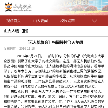
视点首页
山大要闻
校园动态
山大人物（旧）
［无人机协会］指间操控飞天梦想
发布日期：2016-11-18
2016年3月21日，一部时长约5分钟的作品《鸟瞰山东大学
全景图》引爆了山大学子的社交网络。这是一部无人机航拍作品，
作品中俯瞰整个山大校园，让人随着手指的滑动恣意穿梭，看莘莘
学子，嗅草木芬芳，从巍峨庄严的知新楼到直插云霄的洪楼教堂，
从蜿蜒曲折的讲学堂到古朴静谧的小礼堂，从求知探索的牛顿路到
精密严谨的弧形楼……作品浏览量突破20万，无比真实的体验让人
赞叹不已，同时激发了无数在校或已毕业山大人对校园的热爱。
拍摄影片的，是山东大学无人机协会一群怀揣梦想的年轻人。
他们经过无数次揣摩、失败、痛苦、钻研，将当代尖端科技VR技术
和航拍结合，使其兼具创新性和实用性。“作为山大无人机协会的第
一批会员，我很兴奋，无人机可以把自己的飞天想法变为现实可行