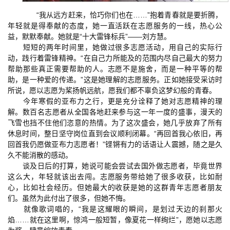
“我从远方赶来，恰巧你们也在……”抱着青春就是要折腾，
年轻就是得奉献的态度，她一直活跃在志愿服务的一线，热心公
益，默默奉献。她就是“十大雷锋标兵”——刘方慧。
短短的两年时间里，她做过很多志愿活动，用自己的实际行
动，践行着雷锋精神。“在自己力所能及的范围内尽自己最大的努力
帮助那些真正需要帮助的人。志愿不是施舍，而是一种平等的帮
助，是一种爱的传递。”这是她理解的志愿服务。正如她接受采访时
所说，愿以志愿为桨扬帆远航，愿我们都不辜负这梦幻般的青春。
今年寒假的亚布力之行，更是充分诠释了她对志愿精神的理
解。数百名志愿者从全国各地赶来参与这一年一度的盛事，漫天的
飞雪也挡不住他们恣意的热情。为了这次盛会，她几乎放弃了所有
休息时间，整日坚守岗位直到会议顺利闭幕。“再回首我心依旧，再
回首我仍愿做亚布力志愿者！”铿锵有力的话语让人震撼，随之是久
久不能消散的感动。
谈及日后的打算，她说可能会尝试去国外做志愿者，毕竟世界
这么大，年轻就该出去闯。志愿服务带给她了很多收获，比如耐
心，比如社会经历。但她最大的收获是她的这群青年志愿者朋友
们。虽然为此付出了很多，但她不悔。
就像歌词唱的，“我是这耀眼的瞬间，是划过天边的刹那火
焰……就在这里啊，惊鸿一般短暂，像夏花一样绚烂”，愿她以志愿