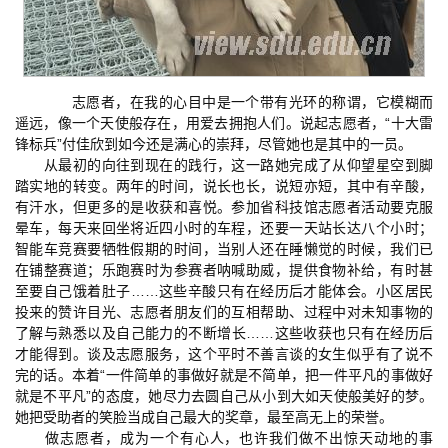
志愿者，在我的心目中是一个带有光环的称谓，它模糊而
遥远，像一个天使般存在，用爱去拥抱人们。说起志愿者，“十大雷
锋标兵”付佳欣到如今还是满心的崇拜，尽管她也是其中的一员。
从最初的向往到现在的践行，这一路她完成了从仰望星空到脚
踏实地的转变。两年的时间，说长也长，说短亦短，其中有辛酸，
有汗水，但更多的是收获和喜悦。参加省科技馆志愿者活动要克服
晕车，每天来回坐将近四小时的车程，还要一天站长达八个小时；
智能车竞赛要牺牲假期的时间，当别人还在睡懒觉的时候，我们已
在铺整赛道；乐跑赛时为参赛者呐喊助威，提供食物补给，有时甚
至要自己饿着肚子……这些辛酸只有在经历后才能体会。小区居民
投来的赞许目光、志愿者朋友们的互相帮助、过程中对未知事物的
了解与熟悉以及自己能力的不断增长……这些收获也只有在经历后
才能得到。谈及志愿服务，这个平时不善言谈的女生似乎有了说不
完的话。本着“一件简单的事做好就是不简单，把一件平凡的事做好
就是不平凡”的态度，她尽力去圆自己从小到大如天使般美好的梦。
她把受助者的笑脸当成自己最大的奖章，最至高无上的荣誉。
做志愿者，成为一个有心人，也许我们做不出惊天动地的事