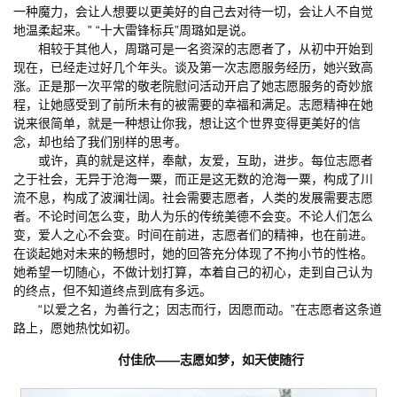
一种魔力，会让人想要以更美好的自己去对待一切，会让人不自觉
地温柔起来。” “十大雷锋标兵”周璐如是说。
相较于其他人，周璐可是一名资深的志愿者了，从初中开始到
现在，已经走过好几个年头。谈及第一次志愿服务经历，她兴致高
涨。正是那一次平常的敬老院慰问活动开启了她志愿服务的奇妙旅
程，让她感受到了前所未有的被需要的幸福和满足。志愿精神在她
说来很简单，就是一种想让你我，想让这个世界变得更美好的信
念，却也给了我们别样的思考。
或许，真的就是这样，奉献，友爱，互助，进步。每位志愿者
之于社会，无异于沧海一粟，而正是这无数的沧海一粟，构成了川
流不息，构成了波澜壮阔。社会需要志愿者，人类的发展需要志愿
者。不论时间怎么变，助人为乐的传统美德不会变。不论人们怎么
变，爱人之心不会变。时间在前进，志愿者们的精神，也在前进。
在谈起她对未来的畅想时，她的回答充分体现了不拘小节的性格。
她希望一切随心，不做计划打算，本着自己的初心，走到自己认为
的终点，但不知道终点到底有多远。
“以爱之名，为善行之；因志而行，因愿而动。”在志愿者这条道
路上，愿她热忱如初。
付佳欣——志愿如梦，如天使随行