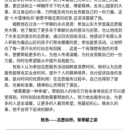
康，更应该树立一种胸怀天下的大爱、博爱精神，去关心国家的大
事，关注身边的小事，力所能及地为社会贡献自己的一份力量。这
是“十大雷锋标兵”谢晋字做志愿的初衷,这深深震撼了我。
细数他在过去一个学期的点点滴滴：参加山东大学首届志愿服
务大赛，他了解到了更多关于奉献社会的想法与创意，也让他找到
了许多志同道合的志愿者；通过旧衣回收活动，他感动于有那么多
人积极为偏远山区的孩子们带去暖暖的爱；参加星愿活动，让他明
白了每一滴汗水的付出总有回报……这是一个有理想有抱负的青
年，想要帮助更多的人，为他人传递温暖，为社会贡献自己的一份
力量，同时也希望能从中提升自我能力。
有些人认为参加志愿服务活动纯粹是浪费时间，他却认为志愿
服务能够充实业余时间，提升个人的精神境界，充分促进自身的发
展，是对时间的优质利用！在志愿服务过程中，自己也得到了提
高、完善和发展，精神和心灵得到了满足。
“被需要是一种幸福”。帮助别人的快乐只有亲身体验后才可以感
受得到。时时刻刻去帮助需要帮助的人，努力地去服务社会，为更
多的人送去温暖，让更多的人看到希望。用最初的心，做永久的
事，他不会停下前进的脚步。
杨浩——志愿如桥，架奉献之梁