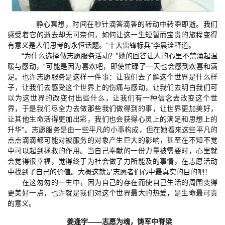
静心冥想，时间在秒针滴答滴答的转动中转瞬即逝。我们
感受着它的逝去却无可奈何，如何让这一生短暂而宝贵的旅程变得
有意义是人们思考的永恒话题。“十大雷锋标兵”李晨诠释道。
“为什么选择做志愿服务活动？”她的回答让人的心里不禁涌起温
暖与感动，“可能是因为喜欢吧，即使忙碌了一天也会感到欢喜和满
足。也许志愿服务是这样一件事：让我们去了解这个世界是什么样
子，让我们去感受这个世界上的伤痛与感动，让我们去明白我们可
以为这世界的改变付出些什么，让我们有一种信念去改变这个世
界，于是我们尽全力去做那些我们做得到的事，让世界更加美好，
让其他生命活得更加出彩，我们也会获得心灵上的满足和思想上的
升华”。志愿服务是由一些平凡的小事构成，但在她看来这些平凡的
点点滴滴都可能对被服务的对象产生巨大的影响，甚至在不知不觉
中可以起到拯救的作用。当自己奉献的一份力量被需要时，心里就
会觉得很幸福，觉得终于为社会做了力所能及的事情，在志愿活动
中找到了自己的价值。大概这就是志愿者们心中最真实的目的吧！
在这匆匆的一生中，因为自己的存在而使自己生活的周围变得
更美好一点，也许就是我们对这个世界最大的热爱，是生命最可贵
的意义。
姜逢宇——志愿为魂，铸军中脊梁