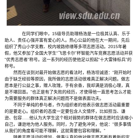
在同学们眼中，15级导员助理杨浩是一位极其认真、乐于
助人、责任心强并富有爱心的人。热心公益的他在大一期间，先后
组织了秀山小学支教、校内坡路修缮等多项志愿活动。2015年暑
假，他又参加了全国大学生“飞思卡尔”杯智能汽车竞赛志愿活动并获
“优秀志愿者”称号。这一系列的经历使他足以担起“十大雷锋标兵”的
称号。
然而在谈到对最开始做志愿的看法时，杨浩坦诚道：“刚开始时
由于缺乏经验等原因，我所做的志愿活动很难真正解决问题。做志
愿本是行公益之事，赠人玫瑰，手有余香，我却满是消极心理，真
是不堪回首。”也正是有了失败的经历，才使得他一直思考怎么才能
为需要服务的群体真正解决问题而不是做表面功夫。
不同于单纯的参与者，作为组织者的他表示做志愿活动最重要
的是要走心。组织者的态度一定要包含人文情怀，比如担当、谦
逊、包容......他认为大学生这个相对弱势的群体在做志愿时应该缩小
自己，谦逊地为他人服务。同时，为了避免冲突，他说：“很多事情
从我们的角度看可能不理解，这就需要包容和理解。”
随着志愿活动的增加，做事认真的他对做志愿不断有着新的定