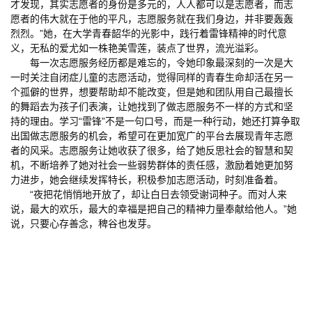
才发现，其实志愿者的身份是多元的，人人都可以是志愿者，而志
愿者的伟大就在于他的平凡，志愿服务就在我们身边，并非要轰轰
烈烈。”她，在大学青春韶华的光影中，践行着雷锋精神的时代意
义，无私的爱尤如一株艳美雪莲，装点了世界，流光溢彩。
每一次志愿服务经历都是难忘的，令她印象最深刻的一次是大
一时关注自闭症儿童的志愿活动，觉得同样的青春生命却活在另一
个孤僻的世界，想要帮助却不能改变，但是她和团队用自己最擅长
的舞蹈去为孩子们表演，让她找到了做志愿服务不一样的方式和坚
持的理由。学习“雷锋”不是一句口号，而是一种行动，她还打算争取
出国做志愿服务的机会，希望可在更加宽广的平台去展现青年志愿
者的风采。志愿服务让她收获了很多，给了她反思社会的智慧和契
机，不断培养了她对社会一些弱势群体的责任感，激励着她更加努
力进步，她会继续发挥特长，积极参加志愿活动，时刻准备着。
“夜把花悄悄地开放了，却让白日去领受谢词种子。而对人来
说，最大的欢乐，最大的幸福是把自己的精神力量奉献给他人。”她
说，只要心存善念，稗谷也发芽。