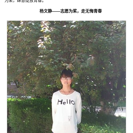
为桨，肆意绽放青春。
杨文静——志愿为桨，走无悔青春