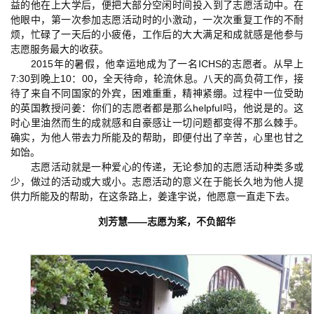
益的他在上大学后，便把大部分空闲时间投入到了志愿活动中。在
他眼中，第一次参加志愿活动时的小激动，一次次重复工作的不耐
烦，忙碌了一天后的小疲倦，工作后的大大满足和成就感是他参与
志愿服务最大的收获。
2015年的暑假，他幸运地成为了一名ICHS的志愿者。从早上
7:30到晚上10：00，全天待命，轮流休息。八天的高负荷工作，接
待了来自不同国家的外宾，困难重重，精神紧绷。过程中一位受助
的英国教授问姜：你们的志愿者都是那么helpful吗，他说是的。这
时心里油然而生的成就感和自豪感让一切问题都变得不那么棘手。
确实，为他人带去力所能及的帮助，即便付出了辛苦，心里也甘之
如饴。
志愿活动就是一种爱心的传递，无论参加的志愿活动种类多或
少，做过的活动或大或小。志愿活动的意义在于能长久地为他人提
供力所能及的帮助，在这条路上，姜逢宇说，他愿意一直走下去。
刘芳慧——志愿为桨，不负韶华