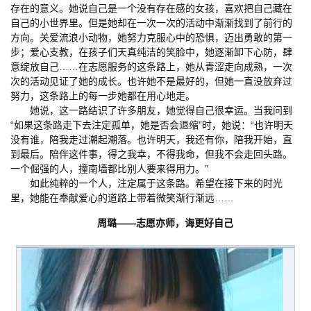
存在的意义。她说自己是一个没有存在感的女孩，喜欢把自己藏在
自己的小世界里。但是她却在一次一次的活动中渐渐找到了前行的
方向。关爱流浪小动物，她努力克服心中的恐惧，迈出勇敢的第一
步；爱心支教，在孩子们天真纯洁的笑脸中，她逐渐卸下心防，肆
意绽放自己……在志愿服务的这条路上，她从青涩走向成熟，一次
次的活动见证了她的成长。也许她不是最好的，但她一直没放弃过
努力，这条路上的每一步她都在用心地走。
她说，这一路结识了许多朋友，她觉得自己很幸运。当我问到
“如果这条路走下去注定孤单，她是否会退缩”时，她说：“也许明天
没有谁，陪我走过潮起潮落。也许明天，我还有你，陪我开始，直
到最后。陪伴这件事，得之我幸，不得我命，但我不会走回头路。
一个倔强的人，撞南墙都比别人要来得用力。”
如此纯粹的一个人，注定属于这条路。希望在接下来的时光
里，她能在奉献爱心的道路上带着微笑渐行渐远……
周璐——志愿亦师，诲更好自己