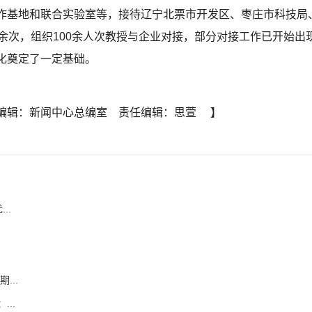
作基地和联合实验室等，接待辽宁北票市开发区、枣庄市科技局
0余次，组织100余人次教授与企业对接，部分对接工作已开始
化奠定了一定基础。
编辑：新闻中心总编室 责任编辑：思萱 】
..
...
..