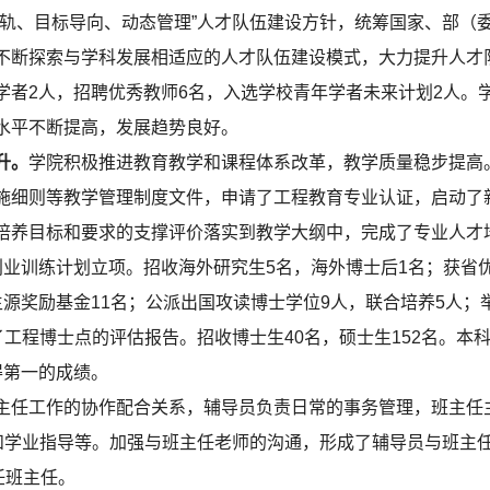
、目标导向、动态管理”人才队伍建设方针，统筹国家、部（
不断探索与学科发展相适应的人才队伍建设模式，大力提升人才
学者2人，招聘优秀教师6名，入选学校青年学者未来计划2人。
水平不断提高，发展趋势良好。
升。
学院积极推进教育教学和课程体系改革，教学质量稳步提高
施细则等教学管理制度文件，申请了工程教育专业认证，启动了
培养目标和要求的支撑评价落实到教学大纲中，完成了专业人才
创业训练计划立项。招收海外研究生5名，海外博士后1名；获省优
源奖励基金11名；公派出国攻读博士学位9人，联合培养5人；
工程博士点的评估报告。招收博士生40名，硕士生152名。本科
得第一的成绩。
任工作的协作配合关系，辅导员负责日常的事务管理，班主任
导和学业指导等。加强与班主任老师的沟通，形成了辅导员与班主
任班主任。