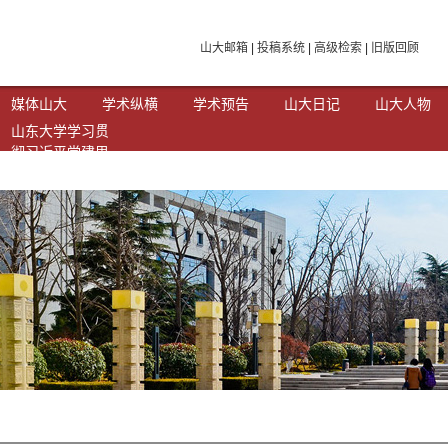
山大邮箱
|
投稿系统
|
高级检索
|
旧版回顾
媒体山大
学术纵横
学术预告
山大日记
山大人物
山东大学学习贯
彻习近平党建思
想专题网站