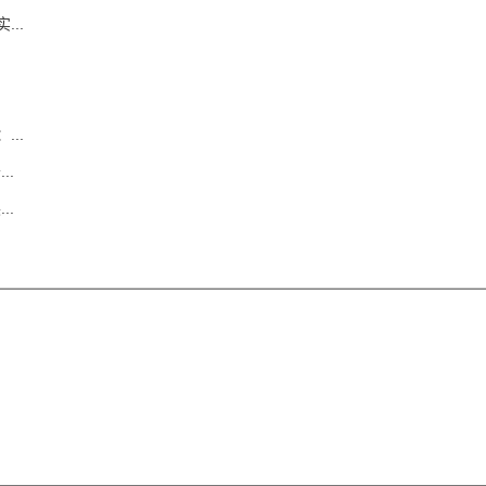
..
..
..
..