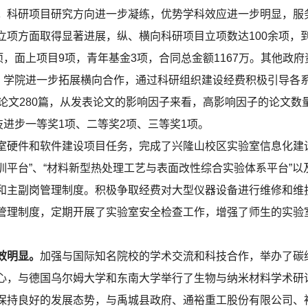
。
科研项目研究方向进一步凝练，优势学科效应进一步明显，服
项方面取得显著进展，纵、横向科研项目立项数达100余项，到
项，面上项目9项，青年基金3项，合同总金额1167万。其他政府
万。学院进一步拓展横向合作，通过科研组织建设经费积极引导各
/EI论文280篇，从发表论文的影响因子来看，高影响因子的论文
技进步一等奖1项、二等奖2项、三等奖1项。
件和软件建设项目任务，完成了兴隆山校区实验室信息化建设
平台”、“材料新型热处理工艺与表面改性综合实验体系平台”以
和主副岗管理制度。积极争取经费对大型仪器设备进行维修和维
管理制度，定期开展了实验室安全检查工作，增强了师生的实验
效明显。
加强与国际知名院校的学术交流和科技合作，举办了碳
心，与德国乌尔姆大学和东南大学举行了生物与纳米材料学术研
保持良好的发展态势，与禹城县政府、通裕重工股份有限公司、