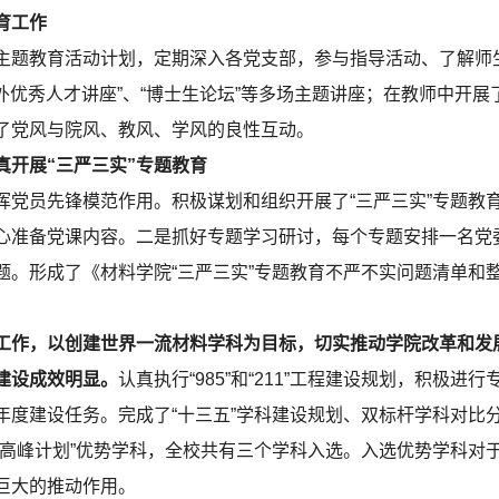
育工作
题教育活动计划，定期深入各党支部，参与指导活动、了解师
海外优秀人才讲座”、“博士生论坛”等多场主题讲座；在教师中开
了党风与院风、教风、学风的良性互动。
真开展“三严三实”专题教育
员先锋模范作用。积极谋划和组织开展了“三严三实”专题教
心准备党课内容。二是抓好专题学习研讨，每个专题安排一名党
题。形成了《材料学院“三严三实”专题教育不严不实问题清单和
工作，以创建世界一流材料学科为目标，切实推动学院改革和发
建设成效明显。
认真执行“985”和“211”工程建设规划，积极
年度建设任务。完成了“十三五”学科建设规划、双标杆学科对比
科高峰计划”优势学科，全校共有三个学科入选。入选优势学科对
巨大的推动作用。