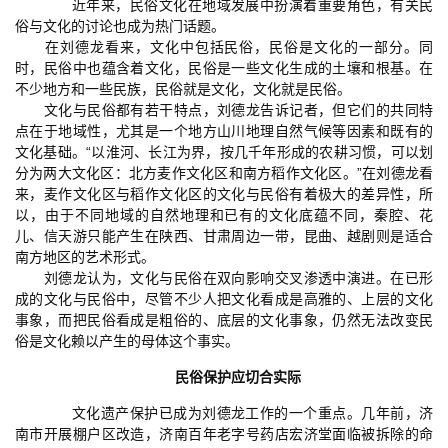
近年来，民俗文化在地域发展中扮演着重要角色，有关民
俗与文化的讨论也成为热门话题。
在刘德龙看来，文化中包括民俗，民俗是文化的一部分。同
时，民俗中也蕴含着文化，民俗是一些文化生成的土壤和根基。在
不少地方和一些民族，民俗就是文化，文化就是民俗。
文化与民俗都有若干特点，刘德龙告诉记者，但它们的共同特
点在于地域性，尤其是一个地方山川地理自然气候等因素和既有的
文化基础。“以淮河、长江为界，按几千年形成的农耕习惯，可以划
分为两大文化区：北方麦作文化区和南方稻作文化区。”在刘德龙看
来，麦作文化区与稻作文化区的文化与民俗有着极大的差异性，所
以，由于不同地域的自然地理和已有的文化底蕴不同，秦腔、花
儿、信天游只能产生在陕西、甘肃周边一带，昆曲、越剧则是适合
南方地区的艺术形式。
刘德龙认为，文化与民俗在双向影响交叉渗透中演进。在已形
成的文化与民俗中，尽管不少人把文化看成是高雅的、上层的文化
事象，而把民俗看成是粗俗的、底层的文化事象，仍然无法改变民
俗是文化赖以产生的母体这个事实。
民俗保护应切合实际
文化遗产保护已成为刘德龙工作的一个重点。几年前，济
南市开展棚户区改造，济南百年老字号药店宏济堂面临被拆除的命