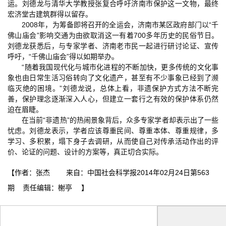
运。刘德龙与清华大学教授张复合呼吁济南市保护这一文物，最终
宏济堂古建筑群得以留存。
2008年，为筹备即将召开的全运会，济南市某区政府部门以“千
佛山庙会”影响交通为由欲取消这一有着700多年历史的民俗节日。
刘德龙获悉后，与专家学者、济南老市民一起进行研讨论证、宣传
呼吁，“千佛山庙会”得以如期举办。
“随着我国现代化与城市化进程的不断加快，更多传统的文化事
象也由日常生活习俗转向了文化遗产，甚至有不少事象已经到了濒
临灭绝的困境。”刘德龙说，总体上看，非遗保护方式方法不断完
善，保护理念逐渐深入人心，但建立一套行之有效的保护体系仍然
迫在眉睫。
在当前“非遗热”的热闹景象背后，众多专家学者却表示出了一些
忧虑。刘德龙表示，学者应该尊重民间、尊重本体、尊重规律，多
学习、多积累，塌下身子去调研，从而使自己对传承活动作出的评
价、论证的问题、设计的方案等，真正切合实际。
【作者：张杰 来自：中国社会科学报2014年02月24日第563
期 责任编辑：榭亭 】