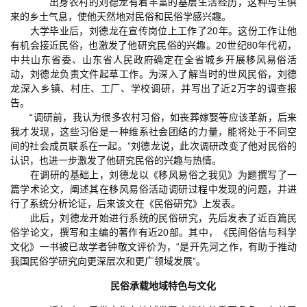
出身农村的刘德龙有着丰富的基层生活经历，这种与生俱
来的乡土气息，使他天然地对民俗和民俗学感兴趣。
大学毕业后，刘德龙在宣传岗位上工作了20年。这份工作让他
有机会接近民俗，也激发了他研究民俗的兴趣。20世纪80年代初，
中共山东省委、山东省人民政府确定在全省城乡开展移风易俗活
动，刘德龙负责文件起草工作。为深入了解当时的世风民俗，刘德
龙深入乡镇、村庄、工厂、学校调研，并写出了近2万字的调查报
告。
“调研前，我认为很多农村习俗，如丧葬嫁娶等应该革新，后来
我才发现，这些习俗是一种维系社会团结的力量，能将处于不同空
间的社会成员联系在一起。”刘德龙说，此次调研改变了他对民俗的
认识，也进一步激发了他研究民俗的兴趣与热情。
在调研的基础上，刘德龙以《移风易俗之我见》为题撰写了一
篇学术论文，阐述其在移风易俗活动调研过程中发现的问题，并进
行了系统分析论证，后来该文在《民俗研究》上发表。
此后，刘德龙开始进行系统的民俗研究，先后发表了近百篇民
俗学论文，撰写和主编的著作有近20部。其中，《民间俗信与科学
文化》一书被已故学者钟敬文评价为，“是开先河之作，有助于推动
我国民俗学研究向更深层次和更广领域发展”。
民俗承载地域特色与文化