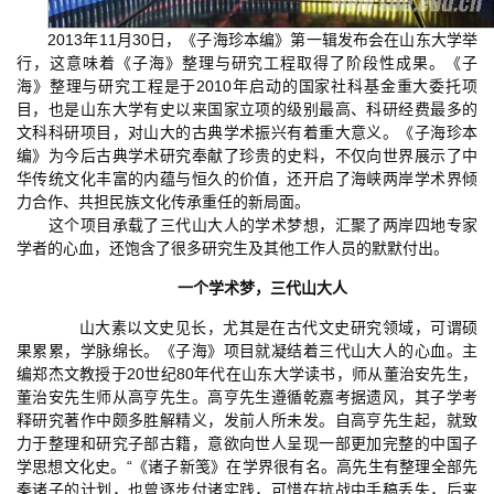
2013年11月30日，《子海珍本编》第一辑发布会在山东大学举
行，这意味着《子海》整理与研究工程取得了阶段性成果。《子
海》整理与研究工程是于2010年启动的国家社科基金重大委托项
目，也是山东大学有史以来国家立项的级别最高、科研经费最多的
文科科研项目，对山大的古典学术振兴有着重大意义。《子海珍本
编》为今后古典学术研究奉献了珍贵的史料，不仅向世界展示了中
华传统文化丰富的内蕴与恒久的价值，还开启了海峡两岸学术界倾
力合作、共担民族文化传承重任的新局面。
这个项目承载了三代山大人的学术梦想，汇聚了两岸四地专家
学者的心血，还饱含了很多研究生及其他工作人员的默默付出。
一个学术梦，三代山大人
山大素以文史见长，尤其是在古代文史研究领域，可谓硕
果累累，学脉绵长。《子海》项目就凝结着三代山大人的心血。主
编郑杰文教授于20世纪80年代在山东大学读书，师从董治安先生，
董治安先生师从高亨先生。高亨先生遵循乾嘉考据遗风，其子学考
释研究著作中颇多胜解精义，发前人所未发。自高亨先生起，就致
力于整理和研究子部古籍，意欲向世人呈现一部更加完整的中国子
学思想文化史。“《诸子新笺》在学界很有名。高先生有整理全部先
秦诸子的计划，也曾逐步付诸实践，可惜在抗战中手稿丢失，后来