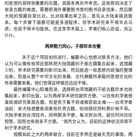
的思想内容特别重要的古籍，其版本再另作考虑。这些原则决定了
收录古籍的难度，需要把海外重要图书馆的图书目录找来，然后跟
大陆的馆藏目录比对，比对结果出来之后，首先从大陆来挑选版
本。每个步骤下面都可能是多道程序，但学术研究来不得半点马
虎，也说不得半句放弃。在这条学术路上，学者们呕心沥血，风尘
仆仆。
两岸勠力同心，子部珍本合璧
关于这个项目如何进行，编纂中心也想过很多方法，他们
认为可以像有些项目那样把大陆馆藏的子部古籍集合起来，选馆藏
少的、学术研究需要的影印出来，然后挑选一些思想内容强的整理
出来。但是从整个中华文化的发展、古代典籍所承载的思想文化的
传承需要来看，他们觉得这样做还远远不够。
最终编纂中心知难而进，选择把台湾馆藏的子部古籍珍本也收
集起来，影印出版，以为两岸学术研究提供方便，“以往有的学者想
查阅或研究某部古籍，但是苦于看不到或者获取太难——台湾学者
谈起：来大陆想要查阅某些珍贵古籍，纷纷感叹资料费价格不菲。
大陆学者到台湾找书，同样颇多不便，每次到台湾，留住时间往往
短暂，因而也有很多不方便。 ”郑杰文认为，目前的这种状况非常不
利于学术研究。
规模如此之大的两岸联合，目前在学界还是破天荒的事情。两