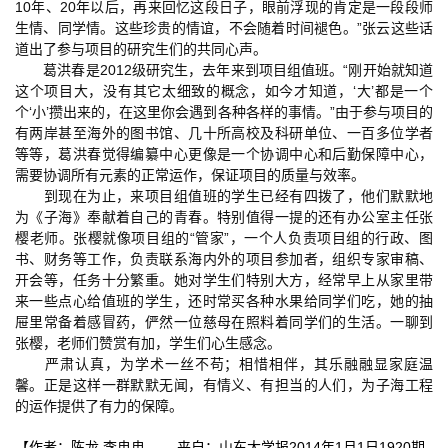
10年、20年以后，再来回忆这段日子，眼前浮现的肯定是一段段师
生情、同学情。这些珍贵的情谊，不会随着时间褪色。”张云这些话
道出了参与项目的研究生们的共同心声。
葛洪春是2012级研究生，去年来到项目组值班。“刚开始就知道
这个项目大，没有其它太细致的概念，如今才知道，‘大’都是一个
个‘小’攒出来的，在这里你会遇到各种各样的事情。”由于参与项目的
有两岸甚至海外的图书馆、几十所高校及科研单位、一百多位学者
等等，葛洪春觉得编纂中心更像是一个协调中心和后勤保障中心，
需要协调所有元素的正常运作，保证项目的质量与效率。
到现在为止，来项目组值班的学生已经有四拨了，他们默默地
为《子海》奉献着自己的青春。特别值得一提的还有办公室主任张
樱老师。张樱就像项目组的“管家”，一个人负责项目组的行政、图
书、财务等工作，负责联系海内外的项目参加者，组织专家审稿、
开会等，任务十分繁重。她对学生们特别大方，经常早上从家里带
来一些点心给值班的学生，还时常买各种水果给同学们吃，她的抽
屉里常备着感冒药，俨然一位慈母在照料着同学们的生活。一聊到
张樱，老师们赞赏有加，学生们心生感念。
严肃认真，为学术一丝不苟；相惜相伴，其乐融融显家庭温
馨。正是这样一群默默无闻，有情义、有担当的人们，为子海工程
的运作提供了有力的保障。
【作者：陈龙 李冉冉 来自：山东大学报2014年1月1日1920期