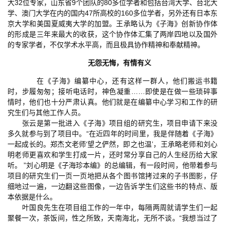
大32位专家，山东省9个团队的80多位学者和包括台湾大学、台北大
学、澳门大学在内的国内47所高校的160多位学者，另外还有日本东
京大学和美国夏威夷大学的加盟。王承略认为《子海》创新协作体
的形成是三年来最大的收获，这个协作体汇集了两岸四地以及国外
的专家学者，不仅学术水平高，而且极具协作精神和奉献精神。
无怨无悔，有情有义
在《子海》编纂中心，还有这样一群人，他们搬运书籍
时，步履匆匆；接听电话时，神色凝重……即使是在做一些琐碎事
情时，他们也十分严肃认真。他们就是在编纂中心学习和工作的研
究生们与其他工作人员。
张云是第一批进入《子海》项目组的研究生，项目申请下来没
多久就参与到了项目中。“在近四年的时间里，我是伴随着《子海》
一起成长的。郑杰文老师‘望之俨然，即之也温’，王承略老师和刘心
明老师更喜欢和学生打成一片，还时常分享自己的人生经历给大家
听。 ”刘心明是《子海珍本编》的总编辑，有一段时间，他带着参与
项目的研究生们一页一页地把从各个图书馆拷过来的子书图影，仔
细地过一遍，一边翻这些图像，一边告诉学生们这些书的特点、版
本依据是什么。
叶国良先生在项目组工作的一年中，每隔两周就请学生们一起
聚餐一次，茶饭间，性之所致，天南海北，无所不谈。“我想当过了