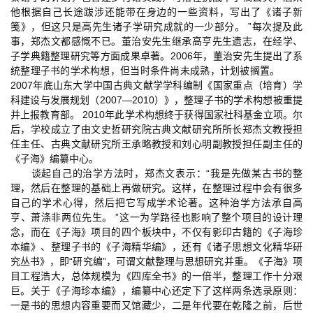
他根据自己长途跋涉还能带在身边的一些资料，写出了《诸子新
笺》，但这只是高先生诸子学研究成就的一少部分。 ”每次提及此
事，郑杰文都感慨不已。董治安先生继承高亨先生遗志，在经学、
子学典籍整理研究等方面成果卓著。2006年，董治安先生提出了系
统整理子书的学术构想，但当时条件尚未成熟，计划被搁置。
2007年底山东大学中国古典文献学学科编制《国家重点（培育）学
科建设与发展规划（2007—2010）》，整理子书的学术构想被重提
并上报教育部。 2010年此学术构想终于获得国家社科基金立项。尔
后，学校成立了由文史哲研究院古典文献研究所所长郑杰文教授担
任主任、古典文献研究所王承略教授和刘心明副教授担任副主任的
《子海》编纂中心。
谈起自己的治学方法时，郑杰文表示：“我是先做某古书的整
理，然后在整理的基础上再做研究。这样，在整理过程中会有很多
自己的学术心得，然后把它写成学术论著。这种治学方法承自高
亨、萧涤非两位先生。 ”这一为学路径也影响了整个项目的设计理
念，而在《子海》项目的四个板块中，不仅有影印古籍的《子海珍
本编》、整理子书的《子海精华编》，还有《诸子思想文化精华研
究丛书》，即“研究编”，可谓文献整理与思想研究并重。《子海》项
目工程浩大，总体规模为《四库全书》的一倍半，整理工作十分艰
巨。关于《子海珍本编》，编纂中心还定下了这样两条选录原则：
一是书的思想内容重要而又馆藏少，二是年代要在乾隆之前，后世