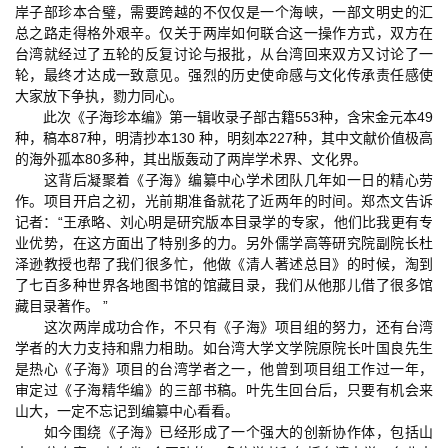
岸子部珍本合璧，需要跨越的不仅仅是一个海峡，一部文明史的汇
总之路走得格外艰辛。仅关于两岸如何联合这一操作方式，双方在
台湾就经过了五轮的反复讨论与报批，从台湾回来双方又讨论了一
轮，最终才达成一致意见。强烈的历史使命感与文化传承责任感使
大家放下争执，勠力同心。
此次《子海珍本编》第一辑收录子部古籍553种，含宋金元本49
种，稿本87种，明清抄本130 种，明刻本227种，其中文献价值极高
的海外孤本80多种，其出版轰动了两岸学术界、文化界。
这背后凝聚着《子海》编纂中心学术团队几年如一日的精心劳
作。项目开启之初，光前期准备就花了近两年的时间。郑杰文告诉
记者：“王承略、刘心明是研究版本目录学的专家，他们比我更有专
业优势，在这方面出了特别多的力。另外儒学高等研究院副院长杜
泽逊教授也帮了我们很多忙，他做《清人著述总目》的时候，淘到
了七百多种世界各地图书馆的馆藏目录，我们从他那儿借了很多馆
藏目录著作。 ”
这次两岸成功合作，不只有《子海》项目组的努力，还有台湾
学者的大力支持和鼎力相助。如台湾大学文学院原院长叶国良先生
是热心《子海》项目的台湾学者之一，他曾到项目组工作过一年，
审定过《子海精华编》的三部书稿。叶先生回台后，只要有机会来
山大，一定不忘记到编纂中心看看。
如今围绕《子海》已经形成了一个强大的创新协作体，包括山