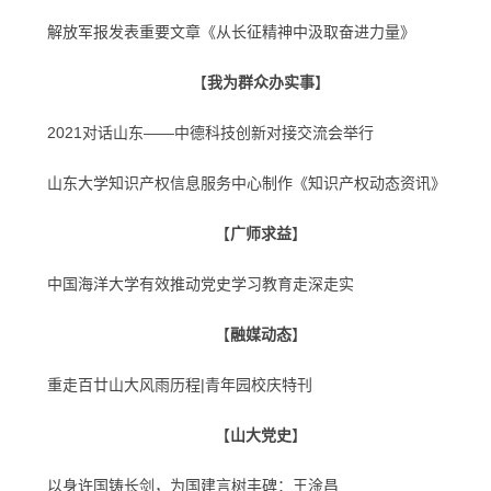
解放军报发表重要文章《从长征精神中汲取奋进力量》
【
我为群众办实事
】
2021对话山东——中德科技创新对接交流会举行
山东大学知识产权信息服务中心制作《知识产权动态资讯》
【
广师求益
】
中国海洋大学有效推动党史学习教育走深走实
【
融媒动态
】
重走百廿山大风雨历程|青年园校庆特刊
【
山大党史
】
以身许国铸长剑，为国建言树丰碑：王淦昌