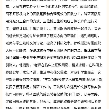
态，大家都称实验室为“一个向着太阳的实验室”。成绩的取得，
离不开积极向上的团队氛围和合理高效的团队分工，科研团队采
用分级分工合作的方式，三位博士生按照各自擅长方向进行分
工，完成计划后汇报给博士后，共同跟两位教授一起讨论。每天
的组会和定期的讨论会保证了研究方向的正确性，遇到问题时，
老师与学生及时交流讨论，提高了科研效率。孙教授还时常组织
大家一起踢球，在踢球过程中探索团队协作的方法。
临床医学院
2019届博士毕业生王济潍
将导师李新钢教授视为其科研道路上的
引路人。他提到，“老师在临床上细致缜密、精益求精，在科研上
脚踏实地、求实严谨，生活中和蔼又儒雅，对我们学生而言，这
些都是最好的言传身教。”李新钢教授在学术研究与道德品质上都
发挥了模范作用。科研工作中，王济潍每次遇到论文撰写和实验
操作问题时，科研团队的成员总会帮助他分析问题、疏导思路，
突破固有思维的禁锢，他表示，成绩的取得是整个研究团队协作
配合、共同钻研的结果。正是导师以身作则，教授研究生专业知