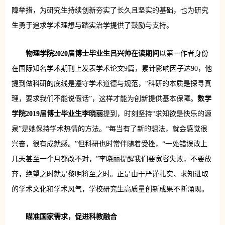
障举措，为研究生持续创新夯实了长久且坚实的基础，也为研究
生勇于追求学术理想与踏实治学提供了鼓励与支持。
物理学院2020届博士毕业生吕兴帅在读期间
以第一作者身份
在国际知名学术期刊上发表学术论文9篇，累计影响因子达90，他
提到做科研的底线是遵守学术道德与规范，“科研的本质是探寻真
理，要求我们不能说假话”，这样才能为创新提供基本保障。
数学
学院2019届博士毕业生李晓丽
提到，时刻坚持“求知欲是快乐的源
泉”是她保持学术热情的方法。“每当有了新的想法，就会感觉很
兴奋，很有成就感。”但科研也时常伴随着受挫，“一处错误改上
几天甚至一个月都改不对，”李晓丽提醒我们要宽容失败，不要放
弃，绝望之时就是黎明将至之时。正是由于严谨扎实、求知进取
的学术文化和学术风气，学校研究生高质量创新成果不断涌现。
瞄准国家需求，促进科教融合