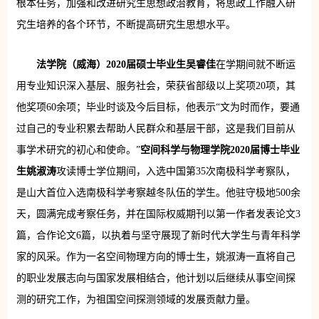
根本任务，加强和改进研究生思想政治教育，将思政工作融入研
究生培养的各个环节，不断提高研究生思想水平。
法学院（威海）2020届硕士毕业生吴睿佳
在学期间就不断运
用专业知识深入基层、服务社会，荣获省部级以上奖项20项，其
他奖项60余项；毕业时谈及今后目标，他表示“文为时而作，要通
过自己的专业积累去帮助人民群众和基层干部，这是我们目前从
事学术研究的初心和使命。”
空间科学与物理学院2020届博士毕业
生姚淑涛
攻读博士学位期间，入选中国第35次南极科学考察队，
是山大首位入选南极科学考察越冬队伍的学生。他驻守极地500余
天，圆满完成考察任务，并在国际权威期刊以第一作者发表论文3
篇，合作论文6篇，以执着与坚守展现了新时代大学生与青年科学
家的风采。作为一名空间物理方向的博士生，姚淑涛一直将自己
的职业发展志向与国家发展相结合，他计划以后继续从事空间探
测的研究工作，为祖国空间探测领域的发展贡献力量。