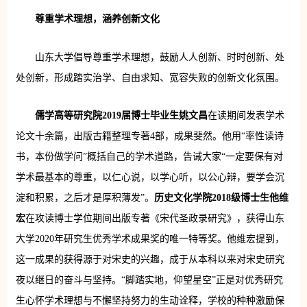
尊重学术理想，涵养创新文化
山东大学倡导尊重学术理想，鼓励人人创新、时时创新、处
处创新，形成踏实治学、自由求知、宽容失败的创新文化氛围。
儒学高等研究院2019届博士毕业生姚文昌
在读期间发表学术
论文十余篇，出版古籍整理专著4部，成果斐然。他用“率性读诗
书，本份做学问”概括自己的学术道路，告诫大家“一定要保有对
学术最基本的尊重，以仁心说，以学心听，以公心辩，要学会沉
淀和积累，之后才是厚积薄发”。
历史文化学院2018级博士生他维
宏
在攻读博士学位期间出版专著《宋代圣政录研究》，获得山东
大学2020年研究生优秀学术成果奖的唯一特等奖。他维宏提到，
这一成果的获得源于对宋史的兴趣，成于从本科以来对宋史研究
夜以继日的奋斗与坚持。“脚踏实地，仰望星空”正是对优秀研究
生心怀学术理想与不懈坚持努力的生动诠释，学校的种种激励保