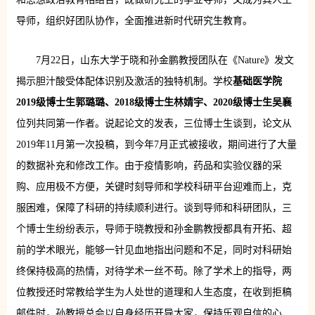
导师，组织好团队协作，全面推进新时代研究生教育。
7月22日，山东大学于晓和孙金鹏教授团队在《Nature》发文
揭示胆汁酸受体配体识别及激活的独特机制。学校
基础医学院
2019级博士生郭璐璐、2018级博士生林婧宇、2020级博士生吴襄
位列共同第一作者。说起论文的发表，三位博士生谈到，论文从
2019年11月第一次投稿，到今年7月正式被接收，期间进行了大量
的数据补充和修改工作。由于疫情影响，药品和实验仪器的采
购、应用极不方便，关键时刻导师和学校科研平台迎难而上，克
服困难，保障了科研的持续顺利进行。谈到导师和科研团队，三
个博士生纷纷表示，导师于晓教授和孙金鹏教授都具有开拓、超
前的学术眼光，能够一针见血地指出问题和不足，同时对科研始
终保持极高的热情，对待学术一丝不苟。除了学术上的指导，两
位教授还时常教给学生为人处世的道理和人生态度，在收到拒稿
邮件时，孙教授总会以自身经历开导大家，保持乐观自信的心