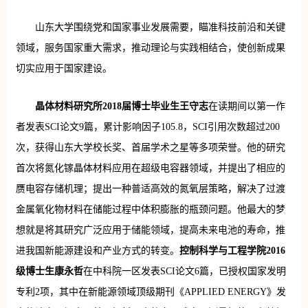
山东大学围绕党和国家事业发展需要，瞄准科技前沿和关键
领域，服务国家重大需求，推动理论与实践相结合，使创新成果
切实应用于国家建设。
晶体材料研究所2018届博士毕业生王守志
在读期间以第一作
者发表SCI论文9篇，累计影响因子105.8，SCI引用次数超过200
次，获得山东大学校长奖、首届学术之星等多项荣誉。他的研究
首次将氮化镓晶体材料应用在超级电容器领域，并提出了相应的
赝电容存储机理；提出一种普适高效的氮氧层策略，解决了过渡
金属氧化物材料在储能过程中体积膨胀的瓶颈问题。他最大的梦
想就是将其研究广泛应用于储能领域，提高未来电池的寿命，推
进我国新能源建设和产业方式的转变。
控制科学与工程学院2016
级博士生康永哲
在中科院一区发表SCI论文6篇，已授权国家发明
专利2项，其中在新能源领域顶级期刊《APPLIED ENERGY》发