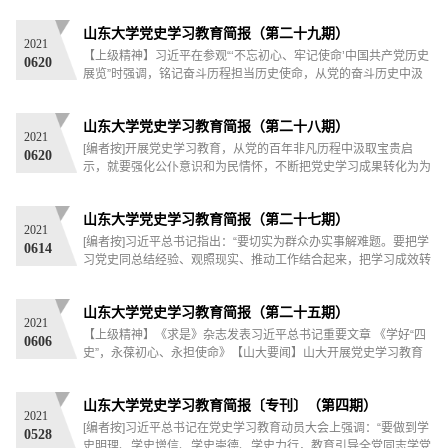
诞庆祝中国共产党成立一百周年老党员老干部座谈会23日在京召开
山东大学党史学习教育简报（第二十九期）
【山大要闻】山东大学召开迎接建党百年党建学科“五个一”学术研
2021
究工程成果发布会中国共产党山东大学机关第二次代表大会举行
【上级精神】习近平在参观“‘不忘初心、牢记使命’中国共产党历史
0620
【基层行动】明朝长路，且赴新传 | 新闻传播学院举行2...
展览”时强调，铭记奋斗历程担当历史使命，从党的奋斗历史中汲
取前进力量《求是》杂志发表习近平总书记重要文章《以史为镜、
以史明志，知史爱党、知史爱国》孙春兰出席“永远的长征”展演活
山东大学党史学习教育简报（第二十八期）
动时强调，深化教育系统党史学习教育，在学思践悟中加强立德树
2021
人教育部召开党史学习教育工作推进会【山大要闻】学校举行一百
[编者按]开展党史学习教育，从党的百年非凡历程中汲取宝贵启
0620
二十周年校庆倒计时 120 天活动中管高校党史学...
示，就要强化公仆意识和为民情怀，不断把党史学习成果转化为为
群众办实事、解难题的具体行动。近日，校团委将党史学习教育与
为青年学生办实事解难题结合起来，在广大团员青年中开展“我为
山东大学党史学习教育简报（第二十七期）
青年做件事”主题教育活动，用心用情用力解决与青年学生密切相
2021
关的难题,为同学们办实事、办好事，让党史学习教育在广大团员
[编者按]习近平总书记指出：“要切实为群众办实事解难题。要把学
0614
青年的服务奉献中见行见效，营造了山大校园“学史用史”...
习党史同总结经验、观照现实、推动工作结合起来，把学习成效转
化为工作动力和成效，防止学习和工作‘两张皮’。”党史学习教育启
动以来，学工部、武装部深入贯彻落实习总书记“要在学生中弘扬
山东大学党史学习教育简报（第二十五期）
劳动精神”的要求，将党史学习教育与解决实际问题相结合，把“我
2021
为群众办实事”实践活动与推动工作紧密结合，聚焦培养最优秀的
【上级精神】《求是》杂志发表习近平总书记重要文章 《学好“四
0606
本科生目标要求，依托资助育人项目，建平台....
史”，永葆初心、永担使命》【山大要闻】山大开展党史学习教育
“学史增信”集中学习研讨山东大学举行习近平新时代中国特色社会
主义思想专题辅导报告山东大学召开党建工作专题会议“沂蒙老战
山东大学党史学习教育简报〔专刊〕（第四期）
士后代讲党史”第二场举行【基层行动】党史学习教育与“青鸟计划”
2021
耦合提升、同频共振，山东大学这样做药学院扎实开展党史学习系
[编者按]习近平总书记在党史学习教育动员大会上强调：“要做到学
0528
列主题教育活动物理学院开展“回首征途学四史...
史明理、学史增信、学史崇德、学史力行，教育引导全党同志学党