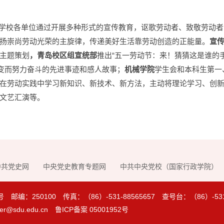
学校各单位通过开展多种形式的宣传教育，讴歌劳动者、致敬劳动者
扬崇尚劳动光荣的主旋律，传递美好生活靠劳动创造的正能量。
宣
”主题策划
，青岛校区组宣统部
推出“五一劳动节：来！猜猜这是谁的手
转变而努力奋斗的先进事迹和感人故事；
机械学院
学生会和本科生第一
在劳动实践中学习新知识、新技术、新方法，主动将理论学习、创
”文艺汇演等。
中共党史网
中央党史教育专题网
中共中央党校（国家行政学院）
250100 传真：（86）-531-88565657 查号台：（86）-531-8
r@sdu.edu.cn
鲁ICP备案 05001952号