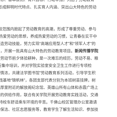
步形成鲜明时代特点、扎实育人内涵、突出山大特色的劳动
全校范围内掀起了劳动教育的高潮，形成了尊重劳动、参与
立热爱劳动的思想，养成热爱劳动的习惯，让青春在实干中
劳动技能，努力实现“高端应用型人才”和“领军人才”的
素，开展一批具有山大特色的劳动教育项目。
新闻传播学院
一劳动节前夕体验耕种，是一次难忘的经历，劳动不易、粮
行集中培训，并对学院实验室安全卫生工作进行专项检
香情浓，共建法学图书馆”劳动教育系列活动，引导学生积
践基地“锦帆林”，各团支部代表分别为本班树苗挂牌，树
宽厚里附近的解放阁纪念馆、英雄山所有山体和赤霞广场上
面的供给作用，联合有关学院开展劳动教育实践活动，交通
保持校车舒适乘车环境的辛苦。千佛山校区管理办公室邀请
外保洁、社区志愿服务等，教育学生了解生活知识、参加技