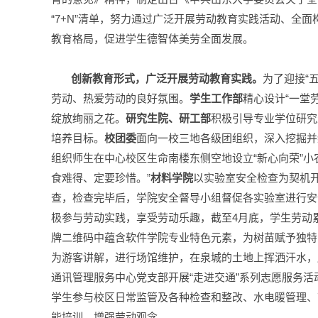
“7+N”清单，努力通过广泛开展劳动教育实践活动、
教育格局，促进学生德智体美劳全面发展。
创新教育形式，广泛开展劳动教育实践。
为了迎接“
劳动、热爱劳动的良好氛围。
学生工作部
精心设计“一堂
绽放绚丽之花。
研究生院、研工部
积极引导专业学位研究
培养目标。
校团委
面向一校三地各级团组织，深入挖掘并
组织师生在中心校区生命南楼东侧空地设立“新心向荣”
食难得、定要珍惜。”
材料学院
以实验室安全检查为契机
查，检查完毕后，学院安全督导小组督促各实验室进行安全
极参与劳动实践，享受劳动乐趣，截至4月底，学生劳动累
牌二维码中蕴含软件学院专业特色元素，为树苗赋予独特
为游客讲解，进行场馆维护，在泉城的土地上挥洒汗水，
通讯管理服务中心党支部开展“走进交通”系列志愿服务
学生参与校区日常监管及各种检查和整改、水电暖管理、
能培训、增强劳动观念。