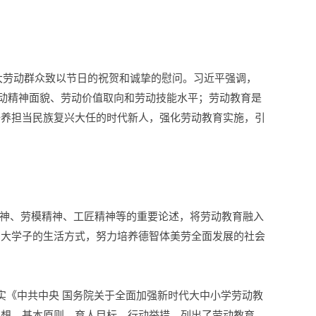
）
大劳动群众致以节日的祝贺和诚挚的慰问。习近平强调，
劳动精神面貌、劳动价值取向和劳动技能水平；劳动教育是
培养担当民族复兴大任的时代新人，强化劳动教育实施，引
神、劳模精神、工匠精神等的重要论述，将劳动教育融入
山大学子的生活方式，努力培养德智体美劳全面发展的社会
实《中共中央 国务院关于全面加强新时代大中小学劳动教
思想、基本原则、育人目标、行动举措，列出了劳动教育