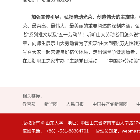
加强宣传引导，弘扬劳动光荣、创造伟大的主旋律。
荣、最崇高、最伟大、最美丽的重要阐述的深刻内涵，弘
者”系列推文以及“五一劳动节！听听山大劳动者们怎么说
章，向师生展示山大劳动者为了实现“由大到强”历史性
号召大家一起营造良好宿舍环境，走出课堂争做志愿者，
在后勤职工之家举办了主题党日活动——“中国梦▪劳动美
相关链接：
教育部
新华网
人民日报
中国共产党新闻网
版权所有 © 山东大学 地址：中国山东省济南市山大南路27号 邮编：
值班电话：（86）-531-88364701 管理员邮箱：webmaste