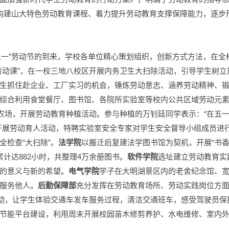
全面构建山大特色劳动教育课程、着力提升劳动教育支撑保障能力，逐
五一”劳动节的到来，学校各单位精心策划组织，创新方式方法，在
劳动课”，在一校三地八校区开展内务卫生大扫除活动，引导学生树
生抓住赴企业、工厂实习的机会，锤炼劳动意志、涵养劳动精神、锻造
综合利用食堂餐厅、图书馆、各院所实验室等校内公共区域劳动元
小农场，开展劳动教育种植活动。参与种植的万钊廷同学表示：“在五
开展劳动育人活动，特聘实验室安全专家对学生安全督导小组成员进
检查“大扫除”。
法学院
以搬迁后复建法学图书馆为契机，开展“书
计达882小时，共整理4万余册图书。
软件学院
选址建立劳动教育实
的意义与新的希望。
电气学院
学子在大明湖景区内的老舍纪念馆、
服务他人。
后勤保障部
充分发挥在劳动教育场所、劳动实践岗位方
活动，让学生体验交通车发车服务过程，清洁交通班车，感受驾驶员
节能平台建设，利用周末开展校园苗木修剪养护、水电维修、室内