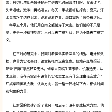
骨；放炮后浓烟未散便轮班冲进去抢时间清渣打眼，双眼红肿、
头晕呕吐，漱漱口再钻进去。冬天，手被钢钎粘掉皮；夏天，汗
水混着粉尘结成泥浆，跪着趴着作业，虎口震裂了缠条布继续。
一年零五个月，他们用血肉之躯凿穿了大山。他们凿的不只是
渠，更是一种精神刻度：人可以被苦难打磨，但绝不能被苦难定
义。
在平时的研究中，我面对着恒温实验室里的细胞、电泳和数
据，也曾为实验失败、论文被拒而沮丧焦虑。但站在红旗渠前，
那些“困难”忽然轻盈无比。修渠人面临生死考验、饥饿透支，从
未退缩，我在有空调有设备的实验室里又有什么理由轻言放弃？
红旗渠精神教会我：认准方向，就一锤一钎地凿下去，相信时间
和积累的力量。
红旗渠的修建还给了我另一层启示：没有现成技术方案，他