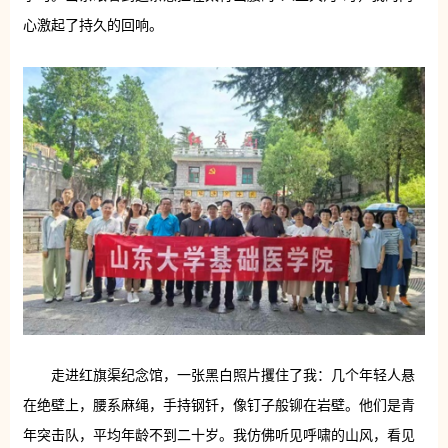
心激起了持久的回响。
走进红旗渠纪念馆，一张黑白照片攫住了我：几个年轻人悬
在绝壁上，腰系麻绳，手持钢钎，像钉子般铆在岩壁。他们是青
年突击队，平均年龄不到二十岁。我仿佛听见呼啸的山风，看见