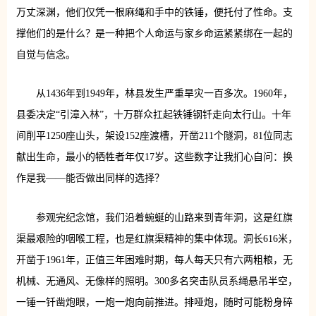
万丈深渊，他们仅凭一根麻绳和手中的铁锤，便托付了性命。支
撑他们的是什么？是一种把个人命运与家乡命运紧紧绑在一起的
自觉与信念。
从1436年到1949年，林县发生严重旱灾一百多次。1960年，
县委决定“引漳入林”，十万群众扛起铁锤钢钎走向太行山。十年
间削平1250座山头，架设152座渡槽，开凿211个隧洞，81位同志
献出生命，最小的牺牲者年仅17岁。这些数字让我扪心自问：换
作是我——能否做出同样的选择？
参观完纪念馆，我们沿着蜿蜒的山路来到青年洞，这是红旗
渠最艰险的咽喉工程，也是红旗渠精神的集中体现。洞长616米，
开凿于1961年，正值三年困难时期，每人每天只有六两粗粮，无
机械、无通风、无像样的照明。300多名突击队员系绳悬吊半空，
一锤一钎凿炮眼，一炮一炮向前推进。排哑炮，随时可能粉身碎