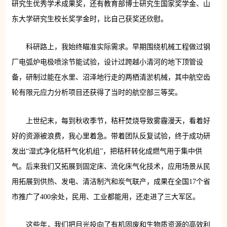
研究生优秀学术成果奖，还有教育部博士研究生国家奖学金、山
东大学研究生校长奖学金时，比自己获奖还欣慰。
科研路上，我始终瞄准实际需求。早期围绕机械工程做过钢
厂电弧炉电极喷涂节能试验，设计过跨越小清河的地下顶管设
备，研制过能在水里、沼泽地行走的两栖清淤机械，其中航空齿
轮有限元应力分析项目还获得了当时的航空部三等奖。
上世纪末，每到秋收季节，秸秆焚烧导致雾霾漫天，看着好
好的资源被浪费，我心里着急。带着团队反复试验，终于成功研
发出“湿式净化秸秆气化机组”，把秸秆转化成燃气用于集中供
气。后来我们又拓展到固定床、流化床气化技术，应用场景从民
用拓展到供热、发电、清洁制汽和炭气联产，成果在全国17个省
市推广了400余处，民用、工业都能用，还走进了三大军区。
这些年，我们把目光投向了有机固废和生物质资源的高效利