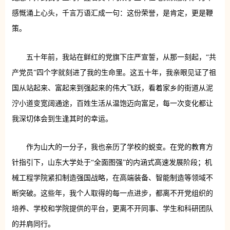
感慨涌上心头，千言万语汇成一句：这份荣誉，是肯定，更是鞭
策。
五十年前，我站在鲜红的党旗下庄严宣誓，从那一刻起，“共
产党员”四个字就刻进了我的生命里。这五十年，我亲眼见证了祖
国从站起来、富起来到强起来的伟大飞跃，看着家乡的街道从泥
泞小道变宽阔通途，百姓生活从温饱迈向富足，每一次变化都让
我深切体会到生逢其时的幸运。
作为山大的一分子，我也亲历了学校的蜕变。在党的教育方
针指引下，山东大学处于“全面图强”的内涵式高速发展阶段；机
械工程学院紧扣制造强国战略，在高端装备、智能制造等领域不
断突破。这些年，我个人取得的每一点进步，都离不开党组织的
培养、学校和学院提供的平台，更离不开同事、学生和科研团队
的并肩同行。