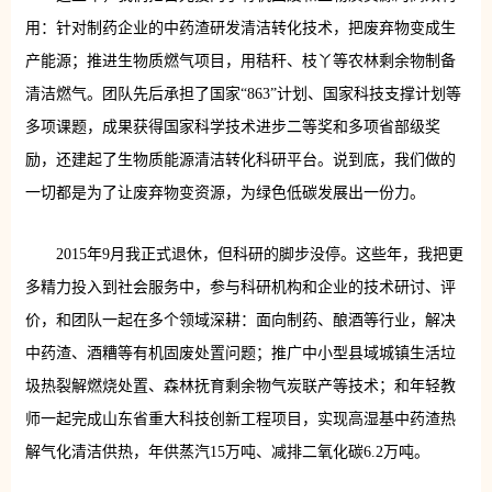
用：针对制药企业的中药渣研发清洁转化技术，把废弃物变成生
产能源；推进生物质燃气项目，用秸秆、枝丫等农林剩余物制备
清洁燃气。团队先后承担了国家“863”计划、国家科技支撑计划等
多项课题，成果获得国家科学技术进步二等奖和多项省部级奖
励，还建起了生物质能源清洁转化科研平台。说到底，我们做的
一切都是为了让废弃物变资源，为绿色低碳发展出一份力。
2015年9月我正式退休，但科研的脚步没停。这些年，我把更
多精力投入到社会服务中，参与科研机构和企业的技术研讨、评
价，和团队一起在多个领域深耕：面向制药、酿酒等行业，解决
中药渣、酒糟等有机固废处置问题；推广中小型县域城镇生活垃
圾热裂解燃烧处置、森林抚育剩余物气炭联产等技术；和年轻教
师一起完成山东省重大科技创新工程项目，实现高湿基中药渣热
解气化清洁供热，年供蒸汽15万吨、减排二氧化碳6.2万吨。