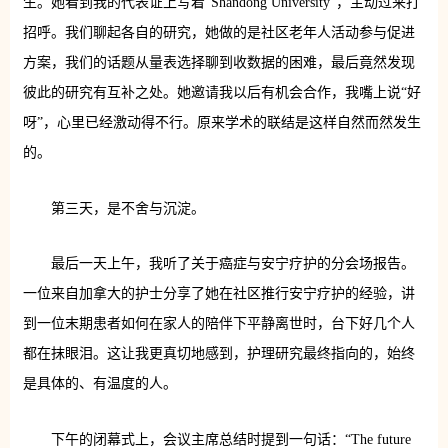
生。她看到我的代表证上写着“Shandong University”，主动过来打
招呼。我们聊起各自的研究，她做的是社区老年人活动参与促进
方案，我们的话题从量表选择聊到收数据的困难，最后竟然发现
彼此的研究有互补之处。她邀请我以后有机会合作，我嘴上说“好
呀”，心里已经激动得不行。原来学术的联结是这样自然而然发生
的。
第三天，是不舍与沉淀。
最后一天上午，我听了关于癌症与安宁疗护的分会场报告。
一位来自加拿大的护士分享了她在社区推行安宁疗护的经验，讲
到一位末期患者如何在家人的陪伴下平静离世时，台下好几个人
都在抹眼泪。这让我更真切地感到，护理研究最终指向的，始终
是具体的、有温度的人。
下午的闭幕式上，会议主席总结时提到一句话：“The future