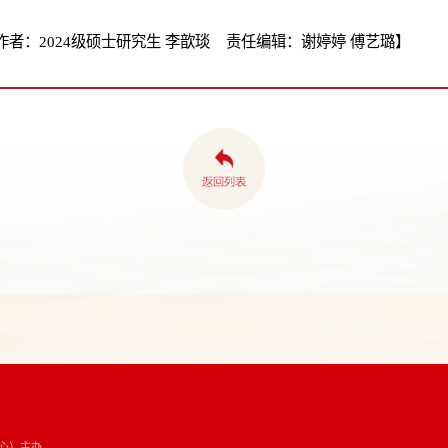
者：2024级硕士研究生 李歆琰 责任编辑：谢婷婷 傅艺璐】
心）主办