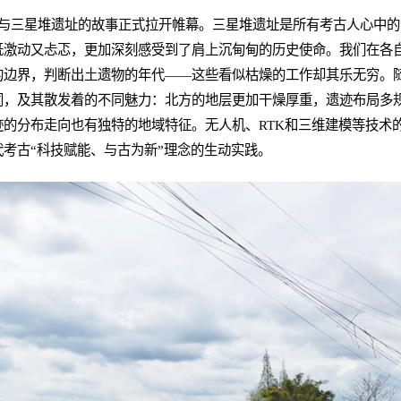
队与三星堆遗址的故事正式拉开帷幕。三星堆遗址是所有考古人心中
既激动又忐忑，更加深刻感受到了肩上沉甸甸的历史使命。我们在各
的边界，判断出土遗物的年代——这些看似枯燥的工作却其乐无穷。
同，及其散发着的不同魅力：北方的地层更加干燥厚重，遗迹布局多
的分布走向也有独特的地域特征。无人机、RTK和三维建模等技术
考古“科技赋能、与古为新”理念的生动实践。