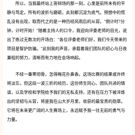
所以，当我最终站上答辩场的那一刻，心里是前所未有的平
静与笃定。所有的波折与磨砺，此刻都沉淀为底气。预想中的慌
乱没有出现，取而代之的是一种历经风雨后的从容。“倒计时7分
钟，计时开始！”随着主持人的口令，我迎向评委老师的目光，说
出了练过无数次的开场白：“各位评委老师们好，我们今天带来的
项目是智护防骗。”此刻我的声音，承载着我们团队的初心与日夜
兼程的努力，清晰而有力地在会场响起。
不经一番寒彻骨，怎得梅花扑鼻香。这场比赛的结果或许终
将淡忘，但这段一波三折的经历，这份师生同心、团队共进的情
谊，以及学校和学院给予我们的无私支持，还有在压力下被淬炼
出的坚韧与从容，将是我在山大岁月里，收获的最宝贵的勋章。
它将在未来更广阔的人生赛场上，永远赋予我一往无前的勇气与
力量。