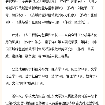
学视域中生态美学的方法问题研究》（作者：孙丽君）、《山东
邹城邾国故城遗址新出陶量与量制初论》（作者：刘艳菲、王
青、路国权）、《古希腊城邦疆域及其权力秩序》（作者：张新
刚）、《礼与俗：在田野中理解中国》（作者：张士闪）。
此外，《人工智能与包容性增长——来自全球工业机器人使
用的证据》（作者：陈东、秦子洋）等37项成果获二等奖；《中
国区域绿色创新效率时空跃迁及收敛趋势研究》（作者：吕岩
威、谢雁翔、楼贤骏）等30项成果获三等奖。
获奖成果的学科组分布为：经济学11项、历史学14项、文学
语言学13项、哲学社会学14项、法学6项、管理学11项、教育学2
项、文化“两创”成果组8项。
近年来，学校大力实施《山东大学深入贯彻落实习近平总书
记给<文史哲>编辑部全体编辑人员重要回信精神 奋力推进哲学社