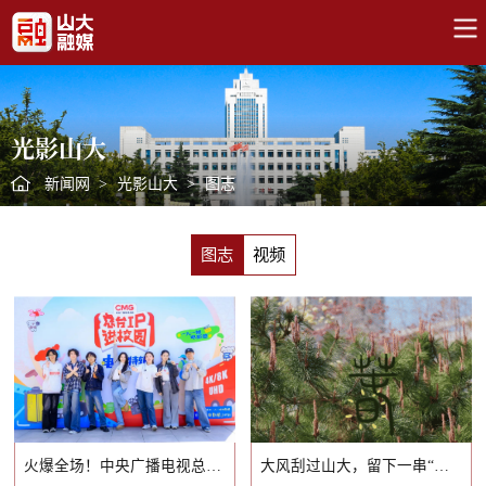
光影山大
新闻网
>
光影山大
>
图志
图志
视频
火爆全场！中央广播电视总台来山大啦
大风刮过山大，留下一串“神秘符号”