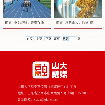
图志 | 迷彩戎装，青春飞扬
图志 | 秋日山大，你抢“镜”了！
首页
上页
下页
尾页
页
山东大学党委宣传部（融媒体中心）主办
地址：山东省济南市山大南路27号 邮编：250100
联系邮箱：xwzx@sdu.edu.cn