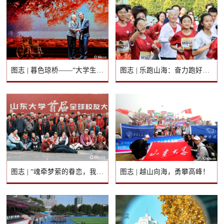
图志 | 暮色琼桥——“大学生”演“大先生”
图志 | 乐跑山海：奋力跑好人生的马拉松
图志 | “魂牵梦萦的眷恋，我的山大我的家！”
图志 | 越山向海，勇攀高峰！