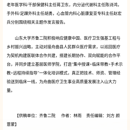
老年医学科/干部保健科主任蒋卫东，内分泌代谢科主任陈诗鸿，
手外科/足踝外科主任胡勇，心血管内科心脏康复亚专科主任赵宏
兵分别围绕相关主题作发言报告。
山东大学齐鲁二院积极响应健康中国、医疗卫生强基工程与
乡村振兴战略，主动对接舟曲县人民群众医疗需求，以巡回医疗
为契机构建医联体合作共建，搭建长期协作、双向赋能的合作平
台，并同步建立基层医师学院，打造“集中授课+临床带教+手术示
教+远程持续指导”一体化培训模式，真正把技术、师资、管理经
验送到临床一线，为舟曲医疗卫生事业高质量发展注入山大力
量。
【供稿单位：齐鲁二院 作者：林雨 责任编辑：刘方 颜
薏蒙】