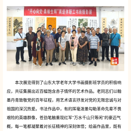
本次展览得到了山东大学老年大学书画摄影班学员的积极响
应，共征集展出近百幅饱含赤子情怀的艺术作品。老同志们以翰
墨丹青致敬党的百年征程，用艺术语言抒发对党的无限忠诚与对
祖国的深沉热爱。书法作品中，有的挥毫泼墨勾勒革命先辈不畏
艰险的英雄群像，苍劲笔触重现红军“万水千山只等闲”的豪迈气
概，每一笔都凝聚着对长征精神的深刻体悟；绘画作品里，既有