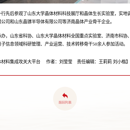
一行先后参观了山东大学晶体材料科技展厅和晶体生长实验室，实地
限公司和山东晶镓半导体有限公司等济南晶体产业骨干企业。
承办，山东省科协、山东大学晶体材料全国重点实验室、济南市科协
子信息领域科研管理、产业运营、技术转移骨干50余人参加活动。
体材料集成攻关大平台 作者：刘莹莹 责任编辑：王莉莉 刘小楷