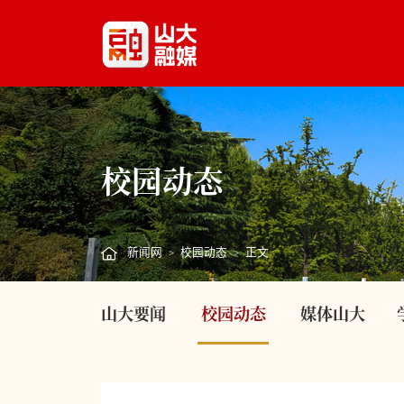
校园动态
新闻网
校园动态
正文
>
>
山大要闻
校园动态
媒体山大