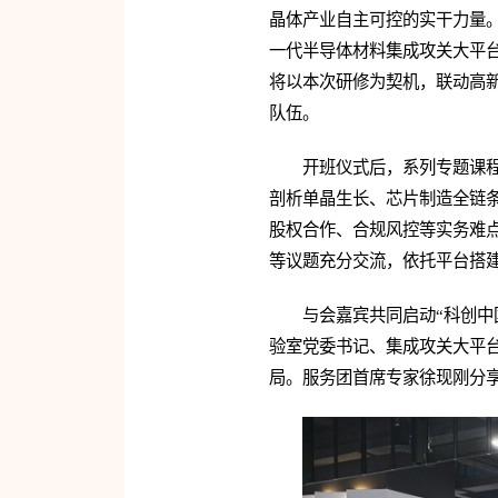
晶体产业自主可控的实干力量。
一代半导体材料集成攻关大平
将以本次研修为契机，联动高
队伍。
开班仪式后，系列专题课
剖析单晶生长、芯片制造全链
股权合作、合规风控等实务难
等议题充分交流，依托平台搭
与会嘉宾共同
启动
“科创
验室党委书记、集成攻关大平
局。服务团首席专家徐现刚分