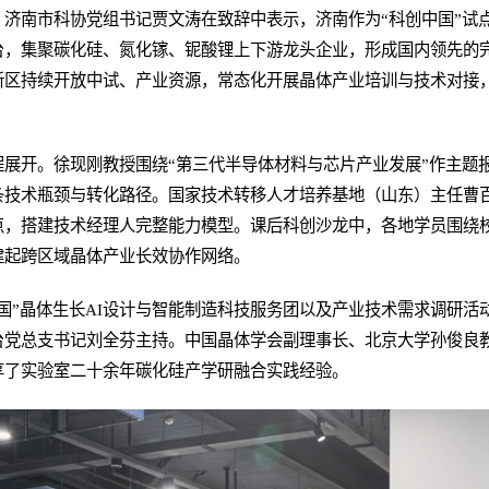
济南市科协党组书记贾文涛在致辞中表示，济南作为“科创中国”试
台，集聚碳化硅、氮化镓、铌酸锂上下游龙头企业，形成国内领先的
新区持续开放中试、产业资源，常态化开展晶体产业培训与技术对接
程展开。徐现刚教授围绕“第三代半导体材料与芯片产业发展”作主题
条技术瓶颈与转化路径。国家技术转移人才培养基地（山东）主任曹
点，搭建技术经理人完整能力模型。课后科创沙龙中，各地学员围绕
建起跨区域晶体产业长效协作网络。
中国”晶体生长AI设计与智能制造科技服务团以及产业技术需求调研活
台党总支书记刘全芬主持。中国晶体学会副理事长、北京大学孙俊良
享了实验室二十余年碳化硅产学研融合实践经验。