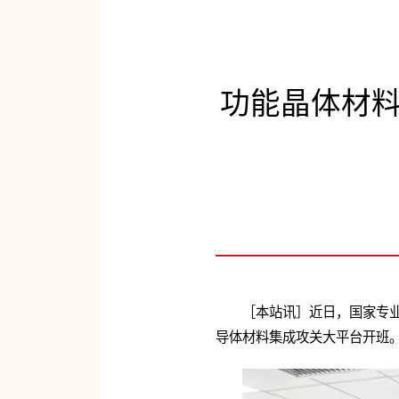
功能晶体材
［本站讯］近日，国家专
导体材料集成攻关大平台开班。