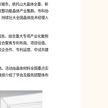
点城市，依托山大晶体全重、新
完整功能晶体产业集群。市科协
，持续壮大全国晶体技术经理人
报告，结合重大专项产业化案例
百合聚焦专利布局、项目估值、
校企合作、专利运营、中试共建
动
。
活动由晶体材料全国重点实
教授介绍了学会及服务团整体布