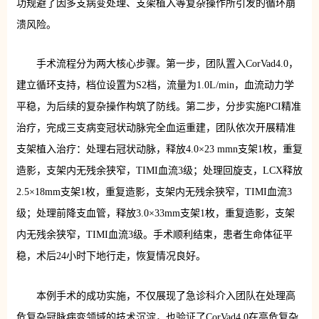
功规避了因多支病变处理、支架植入等复杂操作所引发的循环崩
溃风险。
手术流程分为两大核心步骤。第一步，团队置入CorVad4.0，
建立循环支持，档位设置为S2档，流量为1.0L/min，血流动力学
平稳，为后续的复杂操作构筑了防线。第二步，分步实施PCI精准
治疗，完成三支病变冠状动脉完全血运重建，团队依次开展精准
支架植入治疗：处理右冠状动脉，释放4.0×23 mmn支架1枚，重复
造影，支架内无残余狭窄，TIMI血流3级；处理回旋支，LCX释放
2.5×18mm支架1枚，重复造影，支架内无残余狭窄，TIMI血流3
级；处理前降支血管，释放3.0×33mm支架1枚，重复造影，支架
内无残余狭窄，TIMI血流3级。手术顺利结束，患者生命体征平
稳，术后24小时下地行走，恢复情况良好。
本例手术的成功实施，不仅展现了急诊科介入团队在处理高
危复杂冠脉病变领域的技术沉淀，也验证了CorVad4.0在高危复杂