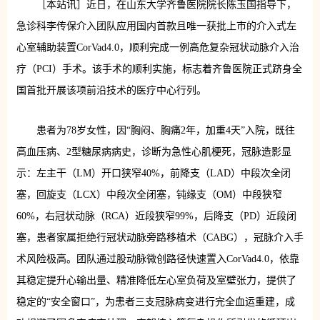
［本站讯］
近日，在山东大学齐鲁医院院长陈玉国指导下，
急诊科李传保介入团队应用国内首款且唯一获批上市的介入式左
心室辅助装置CorVad4.0，顺利完成一例高危复杂冠状动脉介入治
疗（PCI）手术。该手术的顺利实施，标志着齐鲁医院正式跻身全
国首批开展该项前沿技术的医疗中心行列。
患者为78岁女性，因“胸闷、胸痛2年，加重4天”入院，既往
高血压病、2型糖尿病病史，诊断为急性心肌梗死，冠脉造影显
示：左主干（LM）开口狭窄40%，前降支（LAD）中段次全闭
塞，回旋支（LCX）中段次全闭塞，钝缘支（OM）中段狭窄
60%，右冠状动脉（RCA）近段狭窄99%，后降支（PD）近段闭
塞，患者家属拒绝行冠状动脉旁路移植术（CABG），冠脉介入手
术风险极高。团队通过股动脉微创路径快速置入CorVad4.0，依靠
其稳定提升心输出量、精准降低左心室负荷及室壁张力，提供了
稳定的“安全窗口”，为患者三支冠脉病变进行完全血运重建，成