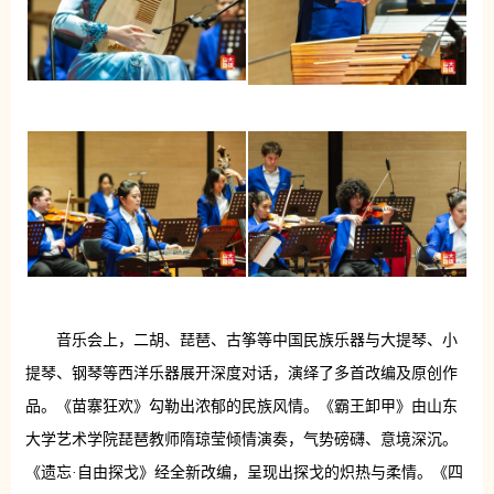
音乐会上，二胡、琵琶、古筝等中国民族乐器与大提琴、小
提琴、钢琴等西洋乐器展开深度对话，演绎了多首改编及原创作
品。《苗寨狂欢》勾勒出浓郁的民族风情。《霸王卸甲》由山东
大学艺术学院琵琶教师隋琼莹倾情演奏，气势磅礴、意境深沉。
《遗忘·自由探戈》经全新改编，呈现出探戈的炽热与柔情。《四