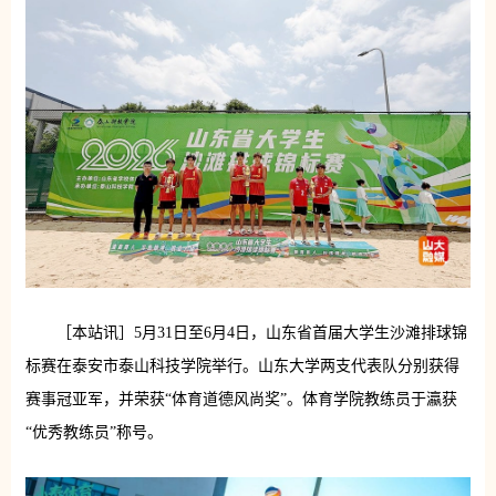
［本站讯］5月31日至6月4日，山东省首届大学生沙滩排球锦
标赛在泰安市泰山科技学院举行。山东大学两支代表队分别获得
赛事冠亚军，并荣获“体育道德风尚奖”。
体育学院教练员
于瀛获
“优秀教练员”称号。