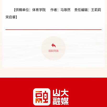
【供稿单位：体育学院 作者：马琢然 责任编辑：王莉莉
宋启睿】