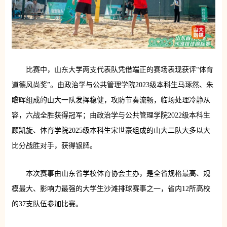
比赛中，山东大学两支代表队凭借端正的赛场表现获评“体育
道德风尚奖”。由政治学与公共管理学院2023级本科生马琢然、朱
瞻晖组成的山大一队发挥稳健，
攻防节奏流畅，临场处理冷静从
容，
六战全胜获得冠军；由政治学与公共管理学院2022级本科生
顾凯旋、体育学院2025级本科生宋世豪组成的山大二队大多以大
比分战胜对手，获得银牌。
本次赛事由山东省学校体育协会主办，是全省规格最高、规
模最大、影响力最强的大学生沙滩排球赛事之一，省内12所高校
的37支队伍参加比赛。