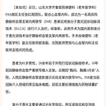
［本站讯］近日，山东大学齐鲁医院保健科（老年医学科）
F8A病区主任张红雨团队，联合心血管内科，成功为一名高风险
静脉桥血管支架内再狭窄（ISR）患者应用准分子激光冠状动脉消
蚀术（ELCA）进行介入治疗。经查新，此例手术为国内首例准分
子激光消蚀术治疗静脉桥血管支架内再狭窄。手术由保健科（老
年医学科）副主任医师郄良毅、住院医师贾旭与心血管内科主任
医师孟晓共同完成。
患者为81岁男性，20余年前于外院行冠状动脉搭桥术，10年
前因静脉桥血管严重狭窄植入支架。近期因“胸闷、胸痛1月余”入
院，入院后静脉桥血管造影提示近段支架内狭窄90%。ISR是当前
冠脉介入领域的常见临床难题，目前主要处理措施为药物球囊扩
张。
准分子激光主要是通过光化学效应、声压波效应和空泡效