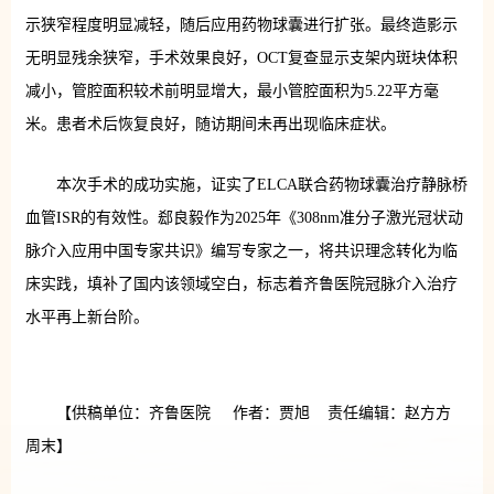
示狭窄程度明显减轻，随后应用药物球囊进行扩张。最终造影示
无明显残余狭窄，手术效果良好，OCT复查显示支架内斑块体积
减小，管腔面积较术前明显增大，最小管腔面积为5.22平方毫
米。患者术后恢复良好，随访期间未再出现临床症状。
本次手术的成功实施，证实了ELCA联合药物球囊治疗静脉桥
血管ISR的有效性。郄良毅作为2025年《308nm准分子激光冠状动
脉介入应用中国专家共识》编写专家之一，将共识理念转化为临
床实践，填补了国内该领域空白，标志着齐鲁医院冠脉介入治疗
水平再上新台阶。
【供稿单位：齐鲁医院 作者：贾旭 责任编辑：赵方方
周末】