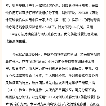
应，对坚硬斑块产生松解和减容作用。对脂质或纤维组织，光消
蚀作用可以直接打断斑块组织分子键、消蚀斑块。2023年《药物
涂层球囊临床应用中国专家共识（第二版）》推荐ISR的药物球囊
治疗可将残余狭窄降低至20%以下，针对不同ISR机制，采用
ELCA等方法对病变进行斑块减容处理，优化药物球囊处理效果，
改善远期预后。
与冠状动脉ISR不同，静脉桥血管壁结构薄弱，若采用常规球
囊扩张术，存在“两难”局面：小压力扩张难以有效消除残余狭
窄，效果不佳；而大压力扩张则极易导致桥血管破裂、穿孔，引
发心包填塞等致命并发症，手术风险极高。针对患者病变复杂且
风险极高的特点，治疗团队首先对病变进行光学相干断层扫描
（OCT）检查，检查提示：支架内严重再狭窄，可见分层斑块。
经团队充分论证，决定采用“ELCA对斑块减容处理+药物球囊扩张
术”的治疗方案。术中对支架内斑块进行有效消蚀减容后，造影提