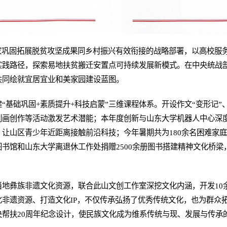
国家巩固拓展脱贫攻坚成果同乡村振兴有效衔接的战略部署，以高校服
实践路径，探索易地扶贫搬迁安置点可持续发展新模式。在中央统战
共同绘就宜居宜业和美家园建设蓝图。
“基础巩固+素质提升+科技启蒙”三维课程体系。开设作文“变形记
画创作等活动激发艺术潜能；本年度创新与山东大学机器人中心深度
让山区青少年近距离接触前沿科技；今年暑期共为180余名困难家
书馆和山东大学离退休工作处捐赠2500余册图书搭建精神文化桥梁
当地彝族非遗文化资源，联合此山文创工作室深挖文化内涵，开发10
非遗资源、打造文化IP，不仅传承弘扬了优秀传统文化，也为群众
央帮扶20周年纪念设计，使民族文化成为维系传统与现、发展与传承