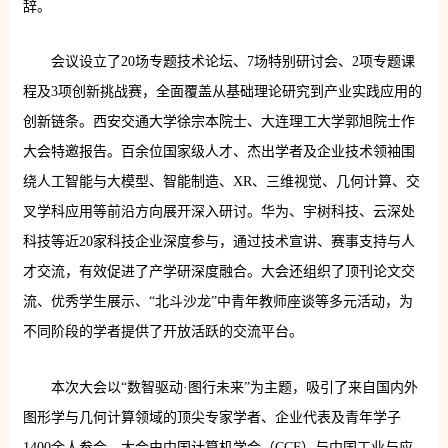
辞。
会议设立了20场专题技术论坛、7场特别研讨会、2项专题课
程及3项创新挑战赛，全面覆盖从基础理论研究到产业实践应用的
创新链条。西安交通大学徐宗本院士、大连理工大学郭旭院士作
大会特邀报告。百余位国家级人才、杰出学者及企业技术领袖围
绕人工智能与大模型、智能制造、XR、三维视觉、几何计算、交
叉学科应用等前沿方向展开深入研讨。华为、宇树科技、云深处
科技等近20家科技企业深度参与，通过技术宣讲、赛事支持与人
才交流，有效促进了产学研深度融合。大会还组织了顶刊论文交
流、优秀学生展示、“北斗沙龙”中青年教师座谈等多元活动，为
不同阶段的学者提供了开放活跃的交流平台。
本次大会以“数智驱动·图行未来”为主题，吸引了来自国内外
图形学与几何计算领域的顶尖专家学者、企业代表及青年学子
1400余人参会。大会由中国计算机学会（CCF）与中国工业与应