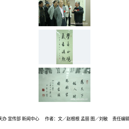
庆办 宣传部 新闻中心 作者：文／赵根根 孟丽 图／刘敏 责任编