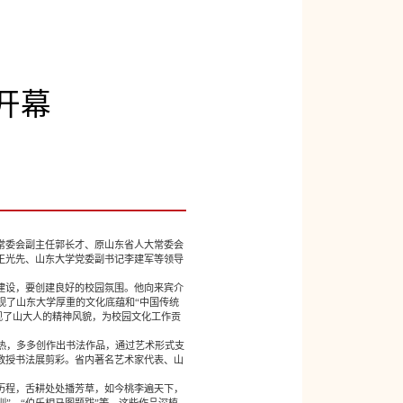
开幕
大常委会副主任郭长才、原山东省人大常委会
王光先、山东大学党委副书记李建军等领导
建设，要创建良好的校园氛围。他向来宾介
现了山东大学厚重的文化底蕴和“中国传统
现了山大人的精神风貌，为校园文化工作贡
热，多多创作出书法作品，通过艺术形式支
教授书法展剪彩。省内著名艺术家代表、山
历程，舌耕处处播芳草，如今桃李遍天下，
”、“伯乐相马图题跋”等。这些作品深植