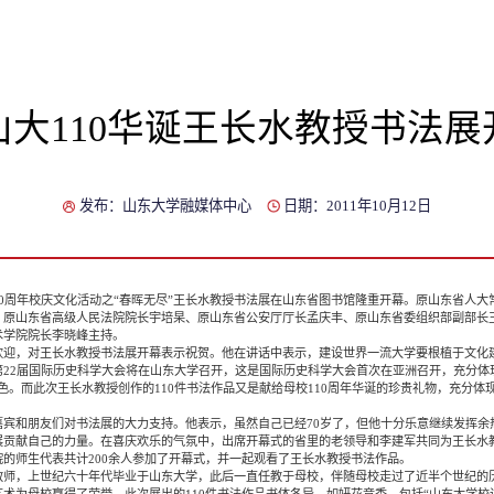
山大110华诞王长水教授书法展
发布：山东大学融媒体中心
日期：2011年10月12日
10周年校庆文化活动之“春晖无尽”王长水教授书法展在山东省图书馆隆重开幕。原山东省人
、原山东省高级人民法院院长宇培杲、原山东省公安厅厅长孟庆丰、原山东省委组织部副部长
术学院院长李晓峰主持。
，对王长水教授书法展开幕表示祝贺。他在讲话中表示，建设世界一流大学要根植于文化
22届国际历史科学大会将在山东大学召开，这是国际历史科学大会首次在亚洲召开，充分体
色。而此次王长水教授创作的110件书法作品又是献给母校110周年华诞的珍贵礼物，充分体
和朋友们对书法展的大力支持。他表示，虽然自己已经70岁了，但他十分乐意继续发挥余
展贡献自己的力量。在喜庆欢乐的气氛中，出席开幕式的省里的老领导和李建军共同为王长水
的师生代表共计200余人参加了开幕式，并一起观看了王长水教授书法作品。
，上世纪六十年代毕业于山东大学，此后一直任教于母校，伴随母校走过了近半个世纪的
术为母校赢得了荣誉。此次展出的110件书法作品书体各异，如妍花竞秀，包括“山东大学校训