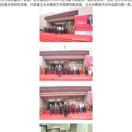
含着对母校的深情，代表着王长水教授艺术探索的新高度。王长水教授书法作品展为期一周，1