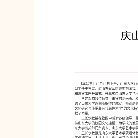
庆
［本站讯］10月12日上午，山东大学1
副主任王玉玺、原山东省军区政委刘国福
和嘉宾出席开幕式。开幕式由山东大学艺
李建军向各位领导、来宾的到来表示欢迎
绍了山东大学近期所取得的成就，特别是第
文化研究与传承最有代表性大学”的文化特
献了力量。
王长水教授在致辞中感谢各级领导、嘉宾
持山东大学的校园文化建设，为学校的发
东大学有关部门负责人、山东大学艺术学院
王长水教授是山东大学艺术学院退休教师
不仅培养出一大批人才，也以自己的书法艺