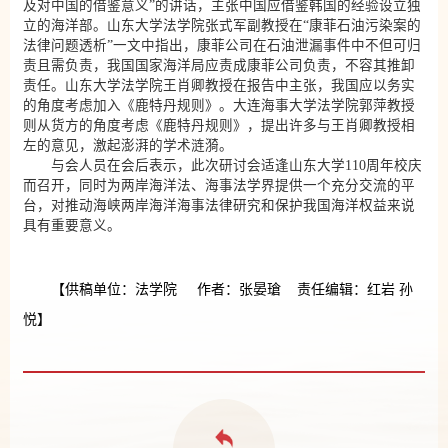
及对中国的借鉴意义”的讲话，主张中国应借鉴韩国的经验设立独
立的海洋部。山东大学法学院张式军副教授在“康菲石油污染案的
法律问题透析”一文中指出，康菲公司在石油泄漏事件中不但可归
责且需负责，我国国家海洋局应责成康菲公司负责，不容其推卸
责任。山东大学法学院王肖卿教授在报告中主张，我国应以务实
的角度考虑加入《鹿特丹规则》。大连海事大学法学院郭萍教授
则从货方的角度考虑《鹿特丹规则》，提出许多与王肖卿教授相
左的意见，激起澎湃的学术涟漪。
与会人员在会后表示，此次研讨会适逢山东大学110周年校庆
而召开，同时为两岸海洋法、海事法学界提供一个充分交流的平
台，对推动海峡两岸海洋海事法律研究和保护我国海洋权益来说
具有重要意义。
【供稿单位：法学院 作者：张晏瑲 责任编辑：红岩 孙
悦】