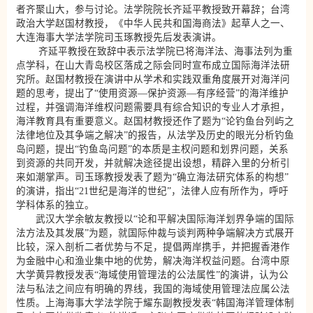
者齐聚山大，参与讨论。法学院院长齐延平教授致开幕辞；台湾
政治大学赵国材教授，《中华人民共和国海商法》起草人之一、
大连海事大学法学院司玉琢教授先后发表演讲。
齐延平教授在致辞中表示法学院已将海洋法、海事法列为重
点学科，在山大青岛校区落成之际会同时宣布成立国际海洋法研
究所。赵国材教授在演讲中从学术和实践双重角度展开对海洋问
题的思考，提出了“使用资源—保护资源—有序经营”的海洋维护
过程，并强调海洋维权问题需要具有综合知识的专业人才承担，
海洋教育具有重要意义。赵国材教授还作了题为“论钓鱼台列屿之
法律地位及其争端之解决”的报告，从法学及历史的眼光分析钓鱼
岛问题，提出“钓鱼岛问题”的本质是主权问题和划界问题，关系
到资源的共同开发，并就解决途径提出设想，精辟入里的分析引
来如潮掌声。司玉琢教授发表了题为“确立海法研究体系的构想”
的演讲，指出“21世纪是海洋的世纪”，法律人应有所作为，呼吁
学科体系的独立。
武汉大学余敏友教授以“论和平解决国际海洋划界争端的国际
法方法及其发展”为题，就国际仲裁与谈判两种争端解决方式展开
比较，深入剖析二者优势与不足，提倡两岸携手，并把握香港作
为金融中心和渔业集中地的优势，解决海洋权益问题。台湾中原
大学黄异教授发表“海域使用管理法的公法属性”的演讲，认为公
法与私法之间应有明确的界线，我国的海域使用管理法应属公法
性质。上海海事大学法学院于耀东副教授发表“韩国海洋管理体制