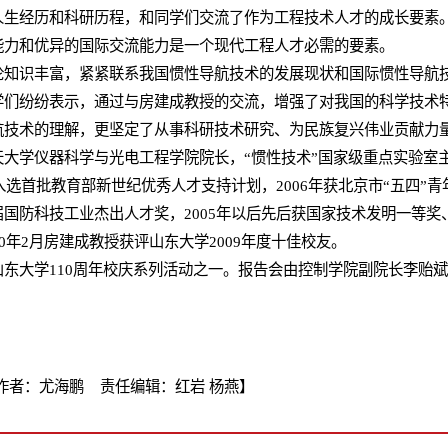
人生经历和科研历程，和同学们交流了作为工程技术人才的成长要素
能力和优异的国际交流能力是一个现代工程人才必需的要素。
识丰富，紧紧联系我国惯性导航技术的发展现状和国际惯性导航技
学们纷纷表示，通过与房建成教授的交流，增强了对我国的科学技术
航技术的理解，更坚定了从事科研技术研究、为民族复兴伟业贡献力
学仪器科学与光电工程学院院长，“惯性技术”国家级重点实验室主
入选首批教育部新世纪优秀人才支持计划，2006年获北京市“五四”青
国防科技工业杰出人才奖，2005年以后先后获国家技术发明一等奖
0年2月房建成教授获评山东大学2009年度十佳校友。
大学110周年校庆系列活动之一。报告会由控制学院副院长李贻斌
作者：尤海鹏 责任编辑：红岩 杨燕】