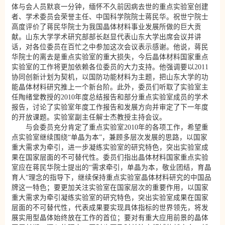
体与会人员默哀一分钟，缅怀不久前因病去世的重点实验室创建
者、学术委员会荣誉主任、中国科学院院士蒋民华。祝世宁院士
高度评价了蒋民华院士为我国晶体材料事业发展所做的巨大贡
献。山东大学学术研究部部长赵显代表山东大学出席会议并讲
话，对各位委员在百忙之中参加这次会议表示感谢。他说，蒋民
华院士的离去是重点实验室的重大损失，今后晶体材料国家重点
实验室的工作将更加依赖各位委员的大力支持。他强调要以2011
协同创新计划为契机，以国防功能材料为主题，把山东大学的功
能晶体材料研究推上一个新台阶。此外，委员们听取了实验室主
任陶绪堂教授的2010年度总结报告和部分重点实验室成员的学术
报告，讨论了实验室年度工作报告和发展方向并审定了下一年度
的开放课题。实验室副主任解士杰教授主持会议。
与会委员充分肯定了重点实验室2010年的各项工作，希望重
点实验室继续围绕“单晶为本”，兼顾多层次发展的思路，以国家
重大需求为牵引，进一步凝练实验室的研究特色，突出实验室成
果在国家层面的不可替代性。委员们指出晶体材料国家重点实验
室应在蒋民华院士提出的“需求牵引，单晶为本，敬业团结，育晶
育人”理念的指导下，继续保持重点实验室晶体材料研究的中国品
牌这一特色；要更加关注实验室在国家层次的重要作用，以国家
重大需求为牵引凝练实验室的研究特色，突出实验室成果在国家
层面的不可替代性，代表成果要实现具体指标的世界领先，将发
展实用型晶体始终放在工作的首位；要对有重大应用前景的晶体