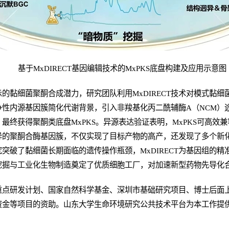
基于MxDIRECT基因编辑技术的MxPKS底盘构建及应用示意图
的黏细菌聚酮合成潜力，研究团队利用MxDIRECT技术对模式黏细
性内源基因簇简化代谢背景，引入非羧基化丙二酰辅酶A（NCM）
最终获得聚酮类底盘MxPKS。异源表达验证表明，MxPKS可高效兼
的聚酮合酶基因簇，不仅实现了目标产物的高产，还发现了多个新化
破了黏细菌长期面临的遗传操作瓶颈，MxDIRECT为基因组的精准重
挖掘与工业化生物制造奠定了优质细胞工厂，对加速新型药物先导化
重点研发计划、国家自然科学基金、深圳市基础研究项目、博士后面
资金等项目的资助。山东大学生命环境研究公共技术平台为本工作提