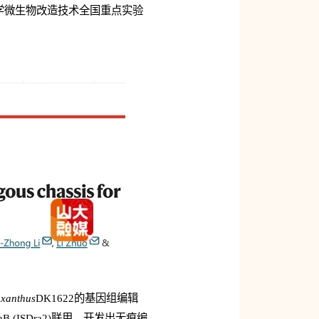
学微生物改造技术全国重点实验
xanthus
DK1622的基因组编辑
(ISDra2)联用，开发出无痕编