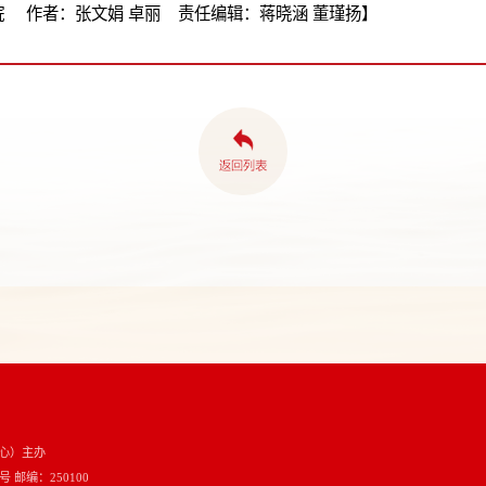
 作者：张文娟 卓丽 责任编辑：蒋晓涵 董瑾扬】
心）主办
邮编：250100