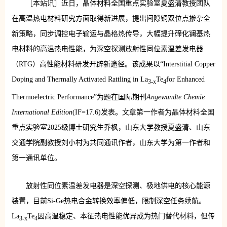
［本站讯］近日，晶体材料全国重点实验室夏盛清教授团队
在高温热电材料研究方面取得新进展，提出间隙铜双位点掺杂全
新策略，同步调控电子输运与晶格热传导，大幅提升碲化镧基热
电材料的高温热电性能，为深空探测放射性同位素温差发电器
（RTG）高性能材料研发开辟新途径。该成果以“Interstitial Copper
Doping and Thermally Activated Rattling in La
Te
for Enhanced
3-x
4
Thermoelectric Performance”为题在国际期刊
Angewandte Chemie
International Edition
(IF=17.6)发表。文章第一作者为晶体材料全国
重点实验室2025级博士研究生乔枫，山东大学教授夏盛清、山东
交通学院副教授刘小村为共同通讯作者，山东大学为第一作者和
第一通讯单位。
放射性同位素温差发电器是深空探测、极地供电的核心能源
装置，目前Si-Ge热电合金转换效率偏低，限制深空任务续航。
La
Te
因高温稳定、本征热电性能优异成为热门替代材料，但传
3-x
4