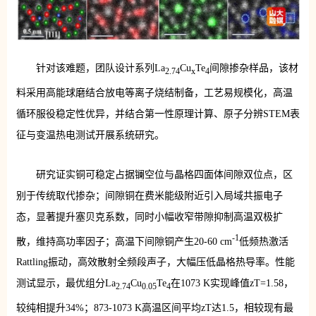
针对该难题，团队设计系列La
Cu
Te
间隙掺杂样品，该材
2.74
x
4
料采用高能球磨结合放电等离子烧结制备，工艺易规模化，高温
循环服役稳定性优异，并结合第一性原理计算、原子分辨STEM表
征与变温热电测试开展系统研究。
研究证实铜可稳定占据镧空位与晶格四面体间隙双位点，区
别于传统取代掺杂；间隙铜在费米能级附近引入局域共振电子
态，显著提升塞贝克系数，同时小幅收窄带隙抑制高温双极扩
-1
散，维持高功率因子；高温下间隙铜产生20-60 cm
低频热激活
Rattling振动，高效散射全频段声子，大幅压低晶格热导率。性能
测试显示，最优组分La
Cu
Te
在1073 K实现峰值zT=1.58，
2.74
0.05
4
较纯相提升34%；873-1073 K高温区间平均zT达1.5，相较现有最