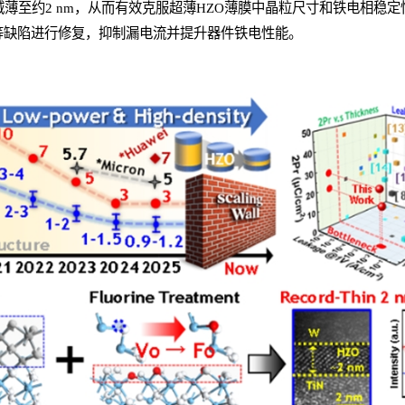
减薄至约2 nm，从而有效克服超薄HZO薄膜中晶粒尺寸和铁电相稳
等缺陷进行修复，抑制漏电流并提升器件铁电性能。