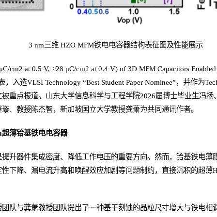
3 nm三维 HZO MFM铁电电容器结构表征图及性能展示
cm2 at 0.5 V, >28 μC/cm2 at 0.4 V) of 3D MFM Capacitors Enable
发表，入选VLSI Technology “Best Student Paper Nominee”，并作为Techn
被重点报道。山东大学信息科学与工程学院2026届博士毕业生冯扬
继璇、
教授
陈杰智，新加坡国立大学
教授
龚萧为共同通讯作者。
nm超薄铪基铁电电容器
提升器件集成密度、降低工作电压的重要方向。然而，铪基铁电薄膜在向
定性下降、漏电流升高和唤醒效应加剧等问题制约，直接沉积的超薄H
授团队与龚萧教授团队提出了一种基于刻蚀的晶粒尺寸增大与铁电相