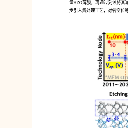
量HZO薄膜，再通过刻蚀将其
步引入氟处理工艺，对氧空位