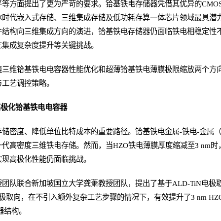
等方面提出了更为严苛的要求。铪基铁电存储器凭借其优异的CMO
尔时代嵌入式存储、三维集成存储及低功耗存算一体芯片领域最具潜
件结构向三维集成方向的演进，铪基铁电存储器仍面临铁电相稳定性
艺集成复杂度提升等关键挑战。
绕三维铪基铁电电容器性能优化和超薄铪基铁电薄膜极限缩放两个方
与工艺调控策略。
高极化铪基铁电电容器
储密度、降低单位比特成本的重要路径。铪基铁电金属-铁电-金属（
代高密度三维铁电存储。然而，当HZO铁电薄膜厚度缩减至3 nm
实现高极化性能仍面临挑战。
团队联合新加坡国立大学龚萧教授团队，提出了基于ALD-TiN电极
电极取向，在不引入额外复杂工艺步骤的情况下，有效提升了3 nm H
器结构。