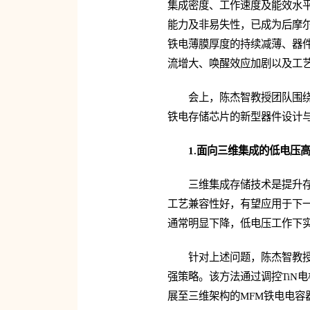
集成密度、工作速度及能效水平
能力及非易失性，已成为后摩
铁电薄膜厚度的持续减薄、器
流增大、唤醒效应加剧以及工
会上，陈杰智教授团队围
铁电存储芯片的新型器件设计
1.面向三维集成的低电压
三维集成存储技术是提升存
工艺兼容性好，有望应用于下一
通常明显下降，低电压工作下
针对上述问题，陈杰智教授
强策略。该方法通过调控TiN
展至三维架构的MFM铁电电容