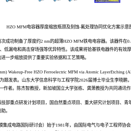
HZO MFM电容器厚度缩放瓶颈及刻蚀-氟处理协同优化方案示意
成功制备了厚度约2 nm的超薄HZO MFM铁电电容器。该器件在0.6
无唤醒、低漏电和高击穿场强等优异特性。该成果将铪基铁电器件的有效厚
的进一步缩放提供了重要实验依据和工艺策略。
 Wakeup-Free HZO Ferroelectric MFM via Atomic LayerEtching (ALE
e Engineering”为题发表。山东大学信息科学与工程学院2026届博士毕业
h为共同第一作者。陈杰智教授，新加坡国立大学张栋、龚萧教授为共同通讯
科技部重点研发计划项目，国自然重点项目、重大研究计划项目、青
资助。
m（超大规模集成电路国际研讨会）始于1981年，由国际电气与电子工程师协