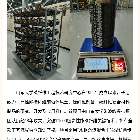
山东大学碳纤维工程技术研究中心自1992年成立以来，长期
致力于高性能碳纤维前驱体原丝、碳纤维制备、碳纤维复合材料
制品的研究、开发及应用推广。
该项目由山东大学朱波
教授
带领
团队历经18年攻关，突破T1000级高性能碳纤维关键技术，拥有全
部工艺流程独立知识产权。项目采用“水相沉淀聚合干喷湿纺两步
法”工艺，不仅可稳定产出高强度产品，而且纺丝速度快、规模效