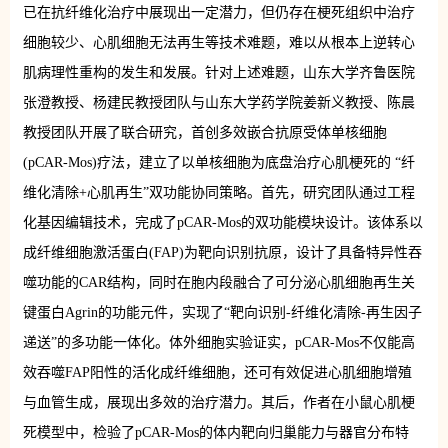
已在抗纤维化治疗中展现出一定潜力，但仍存在梗死组织中治疗
细胞较少、心肌细胞无法再生等技术难题，难以从根本上逆转心
肌病理性重构的发生和发展。针对上述难题，山东大学齐鲁医院
张澄教授、杨建民教授团队与山东大学药学院姜新义教授、陈晨
教授团队开展了联合研究，首创多效嵌合抗原受体单核细胞
(pCAR-Mos)疗法，建立了以单核细胞为底盘治疗心肌梗死的 “纤
维化清除+心肌再生”双功能协同策略。首先，研究团队通过工程
化基因编辑技术，完成了pCAR-Mos的双功能模块设计。该体系以
成纤维细胞激活蛋白(FAP)为靶向识别抗原，设计了具备特异性吞
噬功能的CAR结构，同时在胞内段融合了可分泌心肌细胞再生关
键蛋白Agrin的功能元件，实现了“靶向识别-纤维化清除-再生因子
递送”的多功能一体化。体外细胞实验证实，pCAR-Mos不仅能高
效吞噬FAP阳性的活化成纤维细胞，还可有效促进心肌细胞增殖
与血管生成，展现出多效的治疗潜力。其后，作者在小鼠心肌梗
死模型中，检验了pCAR-Mos的体内靶向归巢能力与器官分布特