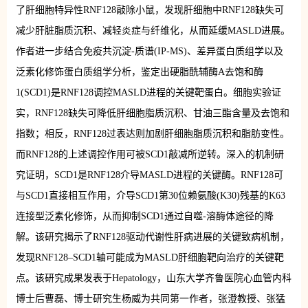
了肝细胞特异性RNF128敲除小鼠，发现肝细胞中RNF128缺失可
减少肝脏脂质沉积、减轻炎症与纤维化，从而延缓MASLD进展。
作者进一步结合免疫共沉淀-质谱(IP-MS)、差异蛋白质组学以及
泛素化修饰蛋白质组学分析，鉴定出硬脂酰辅酶A去饱和酶
1(SCD1)是RNF128调控MASLD进程的关键靶蛋白。细胞实验证
实，RNF128缺失可降低肝细胞脂质沉积、甘油三酯含量及去饱和
指数；相反，RNF128过表达则加剧肝细胞脂质沉积和脂肪变性。
而RNF128的上述调控作用可被SCD1敲减所逆转。深入的机制研
究证明，SCD1是RNF128介导MASLD进程的关键酶。RNF128可
与SCD1直接相互作用，介导SCD1第30位赖氨酸(K30)残基的K63
连接型泛素化修饰，从而抑制SCD1通过自噬-溶酶体途径的降
解。该研究揭示了RNF128驱动代谢性肝病进展的关键致病机制，
发现RNF128–SCD1轴可能成为MASLD肝细胞靶向治疗的关键靶
点。该研究成果发表于Hepatology，山东大学齐鲁医院心血管内科
博士后曹磊、博士研究生杨威为共同第一作者，张澄教授、张猛