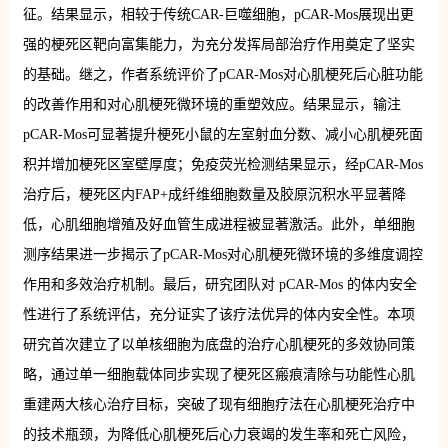
征。结果显示，相较于传统CAR-巨噬细胞，pCAR-Mos展现出更
强的梗死区靶向富集能力，为充分发挥局部治疗作用奠定了坚实
的基础。继之，作者系统评价了pCAR-Mos对心肌梗死后心脏功能
的改善作用和对心肌梗死微环境的重塑效应。结果显示，输注
pCAR-Mos可显著提升梗死小鼠的左室射血分数、减小心肌梗死面
积并增加梗死区室壁厚度；免疫荧光检测结果显示，经pCAR-Mos
治疗后，梗死区内FAP+成纤维细胞数量及胶原沉积水平显著降
低，心肌细胞增殖及好血管生成进程被显著激活。此外，单细胞
测序结果进一步揭示了pCAR-Mos对心肌梗死微环境的多维度调控
作用和多效治疗机制。最后，研究团队对 pCAR-Mos 的体内安全
性进行了系统评估，充分证实了该疗法优异的体内安全性。本项
研究首次建立了以单核细胞为底盘的治疗心肌梗死的多效协同策
略，通过单一细胞载体同步实现了梗死区瘢痕清除与功能性心肌
重建两大核心治疗目标，突破了现有细胞疗法在心肌梗死治疗中
的技术瓶颈，为降低心肌梗死后心力衰竭的发生率和死亡风险，