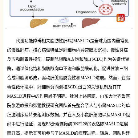
代谢功能障碍相关脂肪性肝病(MASLD)是全球范围内最常见
的慢性肝病，核心病理特征是肝细胞内异常脂质沉积、慢性炎症
反应和脂毒性损伤。硬脂酰辅酶A去饱和酶1(SCD1)作为关键代谢
酶，通过催化饱和脂肪酸向单不饱和脂肪酸转化，促进甘油三酯
合成和脂滴形成，驱动肝脏脂肪变性和MASLD进展。然而，在脂
毒性微环境中，肝细胞负向调控SCD1蛋白的关键机制及其在
MASLD进程中的作用尚不明确。针对上述问题，山东大学齐鲁医
院张澄教授和张猛教授研究团队首先整合了人与小鼠MASLD的单
细胞测序及转录组测序数据，并在人及小鼠肝细胞以及MASLD组
织中进行验证，发现E3泛素连接酶RNF128的表达随MASLD进展
而升高，提示其可能参与了MASLD的病理进程。随后，团队构建