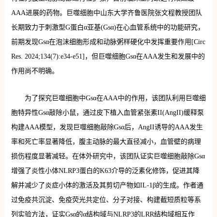
AAA进展的药物。巨噬细胞中山东大学齐鲁医院张文程教授团队
长期致力于刺激型G蛋白α亚基(Gsα)在心血管系统中的功能研究，
前期发现Gsα在泡沫细胞形成和动脉粥样硬化中发挥重要作用[Circ
Res. 2024;134(7):e34-e51]，但巨噬细胞Gsα在AAA发生和发展中的
作用尚不明确。
为了探究巨噬细胞中Gsα在AAA中的作用，该团队利用巨噬细
胞特异性Gsα敲除小鼠，通过皮下植入血管紧张素II(AngII)缓释泵
构建AAA模型，发现巨噬细胞敲除Gsα后，AngII诱导的AAA发生
率和死亡率显著降低，腹主动脉的最大直径减小，血管壁的病理
损伤程度显著减轻。在体外研究中，该团队证实巨噬细胞敲除Gsα
增强了炎性小体NLRP3蛋白的K63介导的泛素化修饰，促进其降
解并减少了炎症小体的激活及其剪切产物如IL-1β的生成。作者通
过免疫共沉淀、免疫荧光共定位、分子对接、构建截短质粒等系
列实验方法，证实Gsα的α结构域与NLRP3的LRR结构域相互作