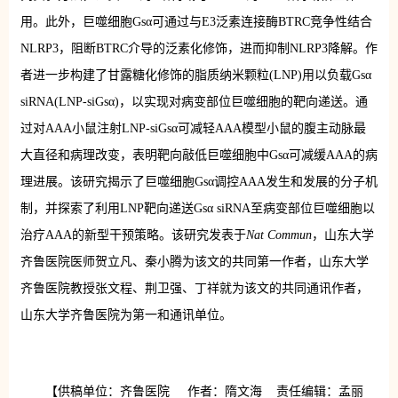
用。此外，巨噬细胞Gsα可通过与E3泛素连接酶BTRC竞争性结合
NLRP3，阻断BTRC介导的泛素化修饰，进而抑制NLRP3降解。作
者进一步构建了甘露糖化修饰的脂质纳米颗粒(LNP)用以负载Gsα
siRNA(LNP-siGsα)，以实现对病变部位巨噬细胞的靶向递送。通
过对AAA小鼠注射LNP-siGsα可减轻AAA模型小鼠的腹主动脉最
大直径和病理改变，表明靶向敲低巨噬细胞中Gsα可减缓AAA的病
理进展。该研究揭示了巨噬细胞Gsα调控AAA发生和发展的分子机
制，并探索了利用LNP靶向递送Gsα siRNA至病变部位巨噬细胞以
治疗AAA的新型干预策略。该研究发表于
Nat Commun
，山东大学
齐鲁医院
医师
贺立凡、秦小腾为该文的共同第一作者，山东大学
齐鲁医院
教授
张文程、荆卫强、丁祥就为该文的共同通讯作者，
山东大学齐鲁医院为第一和通讯单位。
【供稿单位：齐鲁医院 作者：隋文海 责任编辑：孟丽