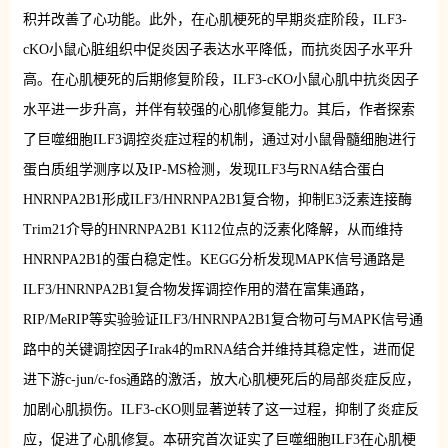
积并改善了心功能。此外，在心肌梗死的早期炎症阶段，ILF3-
cKO小鼠心脏组织中促炎因子表达水平降低，而抗炎因子水平升
高。在心肌梗死的后期修复阶段，ILF3-cKO小鼠心肌中抗炎因子
水平进一步升高，并伴有较强的心肌修复能力。其后，作者探索
了巨噬细胞ILF3调控炎症过程的机制，通过对小鼠骨髓细胞进行
蛋白质组学测序以及IP-MS检测，发现ILF3与RNA结合蛋白
HNRNPA2B1形成ILF3/HNRNPA2B1复合物，抑制E3泛素连接酶
Trim21介导的HNRNPA2B1 K112位点的泛素化降解，从而维持
HNRNPA2B1的蛋白稳定性。KEGG分析发现MAPK信号通路是
ILF3/HNRNPA2B1复合物发挥调控作用的潜在富集通路，
RIP/MeRIP等实验验证ILF3/HNRNPA2B1复合物可与MAPK信号通
路中的关键调控因子Irak4的mRNA结合并维持其稳定性，进而促
进下游c-jun/c-fos通路的激活，放大心肌梗死后的局部炎症反应，
加剧心肌损伤。ILF3-cKO则显著逆转了这一过程，抑制了炎症反
应，促进了心肌修复。本研究首次证实了巨噬细胞ILF3在心肌梗