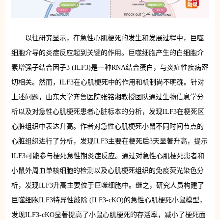
以往研究显示，在急性心肌梗死的发生和发展过程中，巨噬
细胞介导的炎症反应起到关键的作用。巨噬细胞产生的白细胞介
素增强子结合因子3 (ILF3)是一种RNA结合蛋白，与炎症性疾病密
切相关。然而，ILF3在心肌梗死中的作用和机制尚不明确。针对
上述问题，山东大学齐鲁医院张铭湘教授团队通过生物信息学分
析以及对急性心肌梗死患者心脏标本的分析，发现ILF3在梗死区
心脏组织中表达升高。作者对急性心肌梗死小鼠不同时间节点的
心脏组织进行了分析，发现ILF3主要在梗死后3天显著升高，提示
ILF3可能参与梗死急性期炎症反应。通过对急性心肌梗死患者和
小鼠外周血单核细胞的检测以及心肌梗死组织的免疫荧光染色分
析，发现ILF3升高主要位于巨噬细胞中。继之，研究人员构建了
巨噬细胞ILF3特异性敲除 (ILF3-cKO)的急性心肌梗死小鼠模型，
发现ILF3-cKO显著提高了小鼠心肌梗死的存活率，减小了梗死面