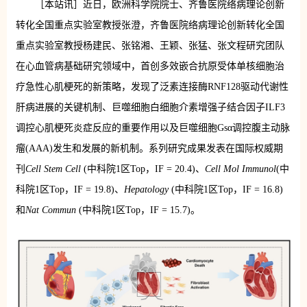
［本站讯］近日，
欧洲科学院院士、
齐鲁医院络病理论创新
转化全国重点实验室
教授
张澄，
齐鲁医院络病理论创新转化全国
重点实验室
教授
杨建民、张铭湘、王颖、张猛、张文程研究团队
在心血管病基础研究领域中，首创多效嵌合抗原受体单核细胞治
疗急性心肌梗死的新策略，发现了泛素连接酶RNF128驱动代谢性
肝病进展的关键机制、巨噬细胞白细胞介素增强子结合因子ILF3
调控心肌梗死炎症反应的重要作用以及巨噬细胞Gsα调控腹主动脉
瘤(AAA)发生和发展的新机制。系列研究成果发表在国际权威期
刊
Cell Stem Cell
(中科院1区Top，IF = 20.4)、
Cell Mol Immunol
(中
科院1区Top，IF = 19.8)、
Hepatology
(中科院1区Top，IF = 16.8)
和
Nat Commun
(中科院1区Top，IF = 15.7)。