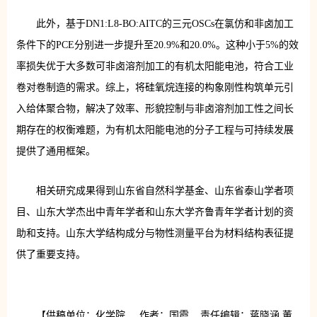
此外，基于DN1:L8-BO:AITC的三元OSCs在氯仿和非卤加工
条件下的PCE分别进一步提升至20.9%和20.0%。这种小于5%的效
率损失优于大多数可非卤溶剂加工的有机太阳能电池，符合工业
卷对卷制造的需求。综上，将硅氧烷连接的构象刚性构筑单元引
入给体聚合物，解决了效率、形貌控制与非卤溶剂加工性之间长
期存在的权衡难题，为有机太阳能电池的分子工程与可持续发展
提供了通用框架。
相关研究成果得到山东省自然科学基金、山东省泰山学者项
目、山东大学杰出中青年学者和山东大学齐鲁青年学者计划的资
助和支持。山东大学结构成分与物性测量平台为材料结构表征提
供了重要支持。
【供稿单位：化学院 作者：国霞 责任编辑：蒋晓涵 董