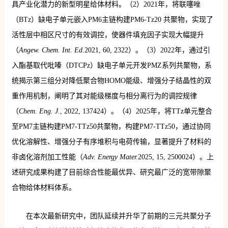
具产业化潜力的新型明星给体材料。（2）2021年，将联噻唑
（BTz）缺电子单元嵌入PM6主链构建PM6-Tz20 共聚物，实现了
活性层中相区尺寸的有效调控，使器件填充因子实现大幅提升
（
Angew. Chem. Int. Ed.
2021, 60, 2322）。（3）2022年，通过引
入酯基取代吡嗪（DTCPz）缺电子单元开发PMZ系列共聚物，系
统揭示第三组分对降低聚合物HOMO能级、增强分子结晶性的双
重作用机制，阐明了其对能级梯度与相分离行为的调控规律
（
Chem. Eng. J.
, 2022, 137424）。（4）2025年，将TTz单元整合
至PM7主链构建PM7-TTz50共聚物，构建PM7-TTz50，通过协同
优化溶解性、增强分子有序堆积与电荷传输，显著提升了材料的
非卤化溶剂加工性能（
Adv. Energy Mater.
2025, 15, 2500024）。上
述研究成果构建了目前综合性能最优异、研究最广泛的宽带隙聚
合物给体材料体系。
在本次最新研究中，团队延续并升华了前期的三元共聚分子