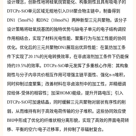
设计理念，创新性地将硅氧烷官能化、构象刚性且具有吸电子的
DTCPz-SiO单元区域无规地引入D18聚合物主链中，制备得到
DN1（5mol%）和DN2（10mol%）两种新型三元共聚物。该分子
设计策略将硅氧烷基团的独特优势与缺电子单元的电子结构调控
作用相结合，实现了材料光电性能、聚集行为与加工性能的协同
优化。优化后的三元共聚物DN1展现出优异性能：在氯仿加工条
件下实现了20.1%的光电转换效率，在非卤溶剂加工条件下仍能保
持约19.5%的效率。DTCPz-SiO单元发挥了多重核心作用：其构象
刚性与分子内非共价相互作用可增强主链平面性、强化π-π堆积，
同时抑制过度聚集；改善材料在非卤溶剂中的加工性，并精细调
控给体-受体的相容性；加深HOMO能级，提升开路电压；引入
DTCPz-SiO可加速结晶，同时缓解三元共聚物对层状有序性的削
弱，从而维持有利于高效电荷传输的分子堆积。这些协同效应使
BHJ中形成了优化的纤维状相分离形貌，实现了高效的界面电荷转
移、平衡的空穴/电子迁移率，并抑制了非辐射复合。