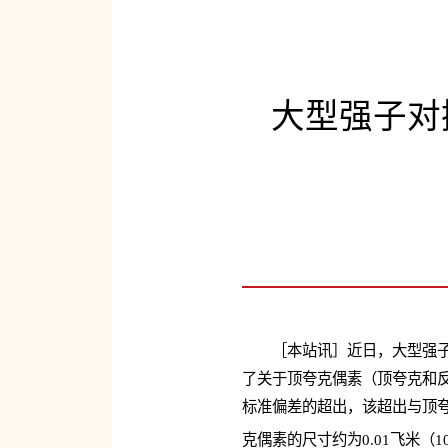
大型强子对
［本站讯］近日，大型强子
了关于顶夸克偶素（顶夸克和
标准偏差的超出，该超出与顶夸
克偶素的尺寸约为0.01飞米（1