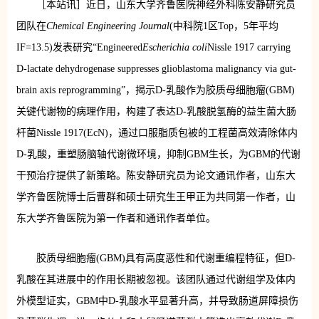
［本站讯］近日，山东大学齐鲁医院神经外科陈安静研究员
团队在
Chemical Engineering Journal
(中科院1区Top，5年平均
IF=13.5)发表研究“Engineered
Escherichia coli
Nissle 1917 carrying
D-lactate dehydrogenase suppresses glioblastoma malignancy via gut-
brain axis reprogramming”，揭示D-乳酸作为胶质母细胞瘤(GBM)
关键代谢物的病理作用，构建了表达D-乳酸脱氢酶的益生菌大肠
杆菌Nissle 1917(EcN)，通过口服脂质包被的工程菌高效清除体内
D-乳酸，重塑肠脑轴代谢微环境，抑制GBM生长，为GBM的代谢
干预治疗提供了新策略。陈安静研究员为论文通讯作者，山东大
学齐鲁医院博士后曹群和硕士研究生王甲正为共同第一作者，山
东大学齐鲁医院为第一作者和通讯作者单位。
胶质母细胞瘤(GBM)具有高度恶性和代谢重编程特征，但D-
乳酸在其进展中的作用长期被忽视。该团队通过代谢组学及体内
外模型证实，GBM中D-乳酸水平显著升高，并导致肠道屏障损伤