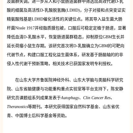
及菌群失调。进一步从人和小鼠肠道菌群中筛选出高效代谢D-乳
酸的细菌及高活性D-乳酸脱氢酶(LDHD)，分子对接和点突变证实
精氨酸残基是LDHD催化活性的关键位点。将其导入益生菌大肠
杆菌Nissle 1917并经脂质膜包被，口服后可稳定定植于肠道，显著
降低血清D-乳酸水平，恢复肠道菌群稳态，抑制原位GBM生长并
延长荷瘤小鼠生存期。该研究首次将D-乳酸确立为GBM的可靶向
代谢节点，构建口服工程化益生菌体系，研发基于肠脑轴的的非
侵入性代谢干预新策略，相关技术已获国家发明专利授权。
在山东大学齐鲁医院神经外科、山东大学脑与类脑科学研究
院、山东省脑健康与功能重构重点实验室等平台支持下，陈安静
研究员课题组系列成果发表于
Autophagy、Clin Cancer Res、
Theranostics
等期刊。本研究获得国家自然科学基金、山东省优
青、中国博士后科学基金等资助。