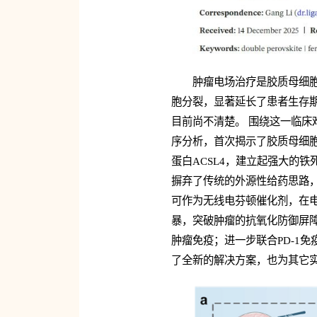
肿瘤电场治疗是胶质母细
胞分裂，显著延长了患者生存
目前尚不清楚。 围绕这一临
序分析，首次揭示了胶质母细胞
蛋白ACSL4，建立起强大的
摒弃了传统的外源性给药思路，
可作为无线电芬顿催化剂，在电场
暴，突破肿瘤的抗氧化防御屏障
肿瘤免疫；进一步联合PD-1
了全新的解决方案，也为其它