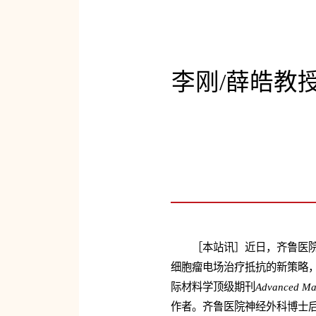
李刚/薛皓教
［本站讯］近日，齐鲁医
细胞瘤电场治疗抵抗的新策略，研究成果以“Wire
际材料学顶级期刊
Advanced Mat
作者。齐鲁医院神经外科博士