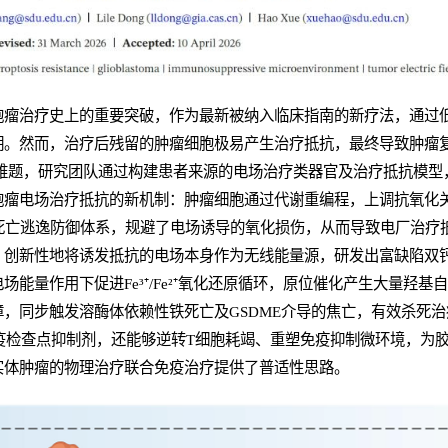
胞瘤治疗史上的重要突破，作为最新被纳入临床指南的新疗法，通过
期。然而，治疗后残留的肿瘤细胞极易产生治疗抵抗，最终导致肿瘤
床难题，研究团队通过构建患者来源的电场治疗类器官及治疗抵抗模型
瘤电场治疗抵抗的新机制：肿瘤细胞通过代谢重编程，上调抗氧化关
铁死亡逃逸防御体系，规避了电场诱导的氧化损伤，从而导致电厂治疗
创新性地将诱发抵抗的电场本身作为无线能量源，研发出富缺陷双钙
能量作用下促进Fe³⁺/Fe²⁺氧化还原循环，原位催化产生大量羟基
，同步触发溶酶体依赖性铁死亡及GSDME介导的焦亡，有效杀死
免疫检查点抑制剂，还能够逆转T细胞耗竭、重塑免疫抑制微环境，为
实体肿瘤的物理治疗联合免疫治疗提供了普适性思路。