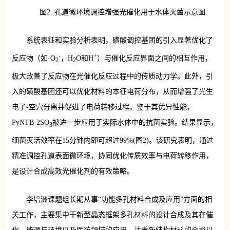
图2. 孔道微环境调控增强光催化用于水体灭菌示意图
系统表征和实验分析表明，磺酸调控基团的引入显著优化了
-
+
反应物（如·O
，H
O和H
）与催化反应界面之间的相互作用，
2
2
极大改善了反应物在光催化反应过程中的传质动力学。此外，引
入的磺酸基团还可以优化材料的本征电荷分布，从而增强了光生
电子-空穴分离并促进了电荷转移过程。鉴于其优异性能，
PyNTB-2SO
被进一步应用于实际水体中的抗菌实验。结果显示，
3
细菌灭活效率在15分钟内即可超过99%(图2)。该研究表明，通过
精准调控孔道表面微环境，协同优化传质效率与电荷转移作用，
是设计合成高效光催化剂的有效策略。
李培洲课题组长期从事“功能多孔材料合成及应用”方面的相
关工作，主要集中于新型晶态框架多孔材料的设计合成及其在催