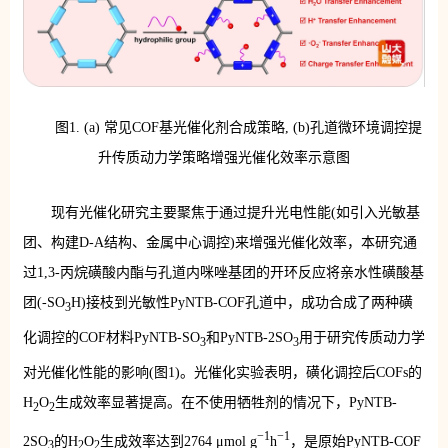
图1. (a) 常见COF基光催化剂合成策略, (b)孔道微环境调控提
升传质动力学策略增强光催化效率示意图
现有光催化研究主要聚焦于通过提升光电性能(如引入光敏基
团、构建D-A结构、金属中心调控)来增强光催化效率，本研究通
过1,3-丙烷磺酸内酯与孔道内咪唑基团的开环反应将亲水性磺酸基
团(-SO
H)接枝到光敏性PyNTB-COF孔道中，成功合成了两种磺
3
化调控的COF材料PyNTB-SO
和PyNTB-2SO
用于研究传质动力学
3
3
对光催化性能的影响(图1)。光催化实验表明，磺化调控后COFs的
H
O
生成效率显著提高。在不使用牺牲剂的情况下，PyNTB-
2
2
−1
−1
2SO
的H
O
生成效率达到2764 μmol g
h
，是原始PyNTB-COF
3
2
2