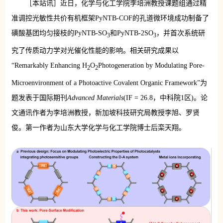
［本站讯］近日，化学与化工学院李培洲教授课题组通过精
准调控光敏性共价有机框架PyNTB-COF的孔道微环境成功制备了
磺酸基团均匀接枝的PyNTB-SO
和PyNTB-2SO
，并首次系统研
3
3
究了传质动力学对光催化性能的影响。相关研究成果以
“Remarkably Enhancing H
O
Photogeneration by Modulating Pore-
2
2
Microenvironment of a Photoactive Covalent Organic Framework”为
题发表于国际期刊
Advanced Materials
(IF = 26.8，中科院1区)。论
文通讯作者为李培洲教授，新加坡科技研究局教授李旭、罗贤
俊。第一作者为山东大学化学与化工学院博士后栾天翔。