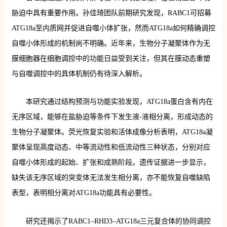
胁迫中具有重要作用。孙佳琦团队前期研究发现，RABC1可招募
ATG18a至内质网并促进自噬小体扩张，然而ATG18a如何精确调控
自噬小体形成的机制尚不明确。近年来，生物分子凝聚体作为无
膜细胞器在细胞调控中的功能日益受到关注，但其在膜动态重塑
与自噬调控中的具体机制仍有待深入解析。
本研究通过结构预测与功能实验发现，ATG18a蛋白含有内在
无序区域，能够在盐胁迫等条件下发生液-液相分离，形成动态的
生物分子凝聚体。荧光恢复实验和活体成像分析表明，ATG18a凝
聚体呈现高度动态、中等流动性和低流动性三种状态，分别对应
自噬小体形成的起始、扩张和成熟阶段。遗传证据进一步显示，
缺失该无序区域的突变体无法发生相分离，亦不能恢复自噬缺陷
表型，表明相分离对ATG18a功能具有必要性。
研究还揭示了RABC1–RHD3–ATG18a三元复合体的协同调控