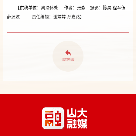
【供稿单位：离退休处 作者：张淼 摄影：陈昊 程军伍
薛汉汶 责任编辑：谢婷婷 孙嘉路】