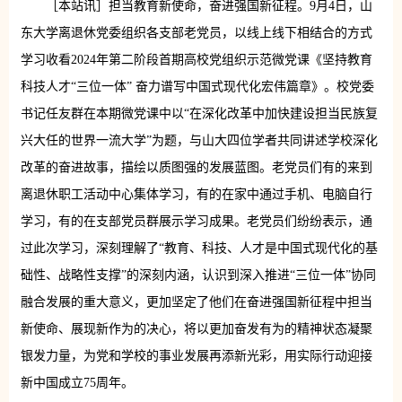
［本站讯］担当教育新使命，奋进强国新征程。9月4日，山
东大学离退休党委组织各支部老党员，以线上线下相结合的方式
学习收看2024年第二阶段首期高校党组织示范微党课《坚持教育
科技人才“三位一体” 奋力谱写中国式现代化宏伟篇章》。
校党委
书记任友群在本期微党课中以“在深化改革中加快建设担当民族复
兴大任的世界一流大学”为题，与山大四位学者共同讲述学校深化
改革的奋进故事，描绘以质图强的发展蓝图。
老党员们有的来到
离退休职工活动中心集体学习，有的在家中通过手机、电脑自行
学习，有的在支部党员群展示学习成果。老党员们纷纷表示，通
过此次学习，深刻理解了“教育、科技、人才是中国式现代化的基
础性、战略性支撑”的深刻内涵，认识到深入推进“三位一体”协同
融合发展的重大意义，更加坚定了他们在奋进强国新征程中担当
新使命、展现新作为的决心，将以更加奋发有为的精神状态凝聚
银发力量，为党和学校的事业发展再添新光彩，用实际行动迎接
新中国成立75周年。