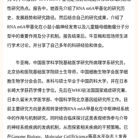
性研究热点。报告中，她首先介绍了RNA m6A甲基化的研究历
史、发展趋势和研究路径。然后结合自己的研究成果，介绍了
RNA m6A甲基化在小鼠小脑神经发育以及儿童髓母细胞瘤分子分
型中的重要作用及分子机制。报告结束后，牛亚梅和现场师生进
行学术讨论，并分享了自己多年的科研经验和体会。
牛亚梅，中国医学科学院基础医学研究所病理学系研究员，
北京协和医院基础医学院硕士生导师，中国细胞生物学会医学细
胞生物学分会会员。本科与硕士毕业于中国药科大学，并在日本
长崎大学获药学博士学位。先后在WHO驻法国国家癌症研究署、
日本久留米大学医学部、中国科学院北京基因组研究所工作。目
前主要研究方向是表观转录修饰RNA m6A甲基化在中枢神经系统
中的作用与机制研究，同时结合临床探讨这类表观修饰参与介导
的神经系统疾病的发病机制，从而探索相关疾病的干预策略。已
在
Genome Biology、Molecular Cell
与
Science
等高水平杂志上发表