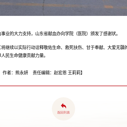
血事业的大力支持，山东省献血办向学院（医院）颁发了感谢状。
工将继续以实际行动诠释敬佑生命、救死扶伤、甘于奉献、大爱无疆
障人民生命健康贡献力量。
 作者：熊永妍 责任编辑：赵宏恩 王莉莉】