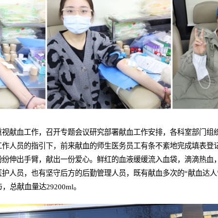
重视献血工作，召开专题会议研究部署献血工作安排，各科室部门组
工作人员的指引下，前来献血的师生医务员工有条不紊地完成填表登
纷纷伸出手臂，献出一份爱心。鲜红的血液缓缓流入血袋，滴滴热血
护人员，也有坚守后方的后勤管理人员，既有献血多次的“献血达人
，总献血量达29200ml。